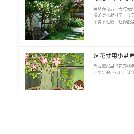
自从养花后，无时无
喝茶赏花就够了。今天
季美不胜收，让你欲
这花就用小盆
想要把家里的花养成
一个新的小技巧，让
阳台养这10种
气温上升，不仅是养
菜，好养活不占地儿