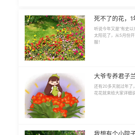
死不了的花，1
听说今年又是“有史以
太阳花了，从5月份
服！
大爷专养君子兰
还有20多天就过年
花花就来给大家详细
我想有个小院