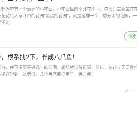
刻都渴望有一个漂亮的小花园，小花园里四季开花不同，每天只需要坐在
花花给大家介绍的花园“蛋蛋的花园”，就是这样一个四季分明的花园，
罢不能！
阅读
养，根系拽2下，长成八爪鱼！
老桩，差不多要等好几年的时间，想想就觉得费事！所以，花花今天要教
你迅速得到一盆老桩，几个月就能搞定了，特方便！
阅读
菜，长的快、结果多，全家都够吃！
花的好机会，也是种菜的开始，今天给大家推荐10种适合阳台、小空间养
，成熟快、结果多，不用出门买啦~