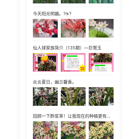
今天阳光明媚。?☕?
仙人球家族简介（135期）—巨鹫玉
炎炎夏日，幽兰馨香。
回顾一下酢浆草！让我现在的种植更有信心！