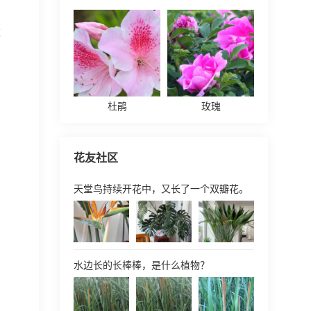
太
杜鹃
玫瑰
花友社区
天堂鸟持续开花中，又长了一个双瓣花。
水边长的长棒棒，是什么植物？