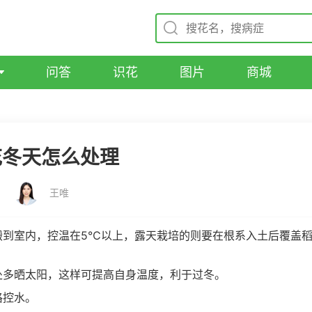
问答
识花
图片
商城
花冬天怎么处理
王唯
搬到室内，控温在5℃以上，露天栽培的则要在根系入土后覆盖
处多晒太阳，这样可提高自身温度，利于过冬。
格控水。