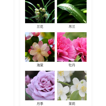
兰花
吊兰
海棠
牡丹
月季
茉莉