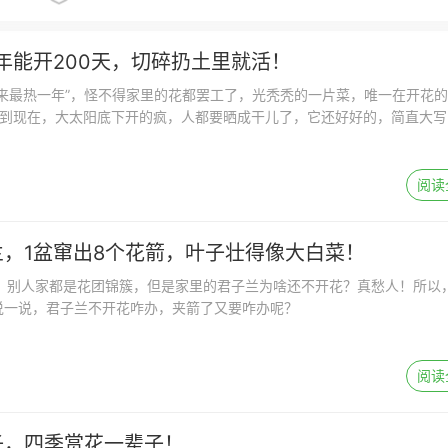
年能开200天，切碎扔土里就活！
来最热一年”，怪不得家里的花都罢工了，光秃秃的一片菜，唯一在开花
开到现在，大太阳底下开的疯，人都要晒成干儿了，它还好好的，简直大写
阅读
，1盆窜出8个花箭，叶子壮得像大白菜！
了，别人家都是花团锦簇，但是家里的君子兰为啥还不开花？真愁人！所以
说一说，君子兰不开花咋办，夹箭了又要咋办呢？
阅读
子，四季赏花一辈子！