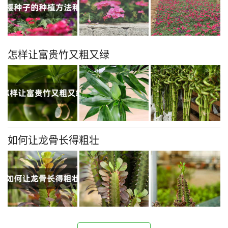
怎样让富贵竹又粗又绿
如何让龙骨长得粗壮