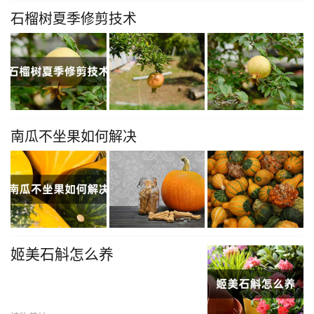
石榴树夏季修剪技术
南瓜不坐果如何解决
姬美石斛怎么养