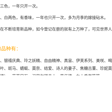
三色，一年只开一次。
、白两色，有香味，一年也只开一次，多为月季的嫁接砧木。
在不断培育新品种，如今登记在册的就有上万种了，可见世界人
的品种有：
、银禧庆典、玲之妖精、自由精神、真宙、伊芙系列、美咲、喝
叶、斑马、蜻蜓、莫奈、结爱、诗人的妻子、焦糖古董、珍妮莫
德）、芬芳宝石、汉密尔顿夫人、黑伍德、女人香气等等。
照和温度影响，地栽的月季营养充足，光线好、温度在20-32度