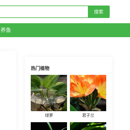
养鱼
热门植物
绿萝
君子兰