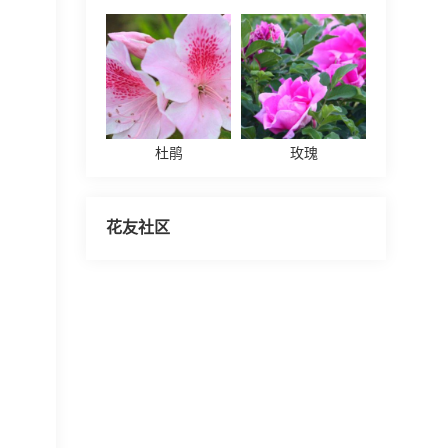
杜鹃
玫瑰
花友社区