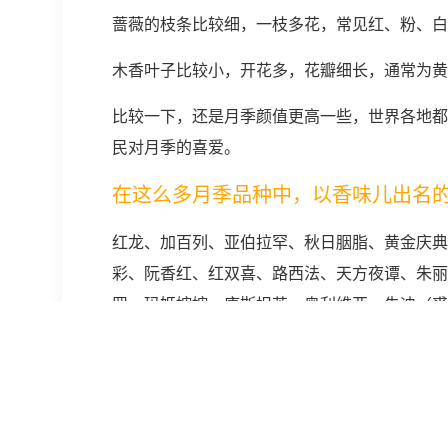
蔷薇的枝条比较细，一枝多花，常见红、粉、白
木香叶子比较小，开花多，花瓣细长，通常为黄
比较一下，还是月季颜值更高一些，世界各地都
民对月季的喜爱。
在这么多月季品种中，以香味儿出名
红龙、加百列、亚伯拉罕、秋日胭脂、黄金庆典
彩、阮香红、红双喜、路西法、天方夜谭、朱丽
罗、玛姬婶婶、康斯坦茨、奥利维亚、朱迪（裘
月季的香气，除了品种决定之外，还受肥力、光
之间香气最浓。