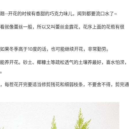
···开花的时候有香甜的巧克力味儿，闻到都要流口水了~
看就像蕾丝一般，所以又叫蕾丝金露花，花序上面的花苞有很
如果冬季高于10度的话，也可能继续开花，非常勤劳。
能养开花。砂土、椰糠土等疏松透气的土壤养最好，喜水怕涝，
。
，每茬花开完要适当修剪残花和细弱枝条，不要舍不得，剪完通