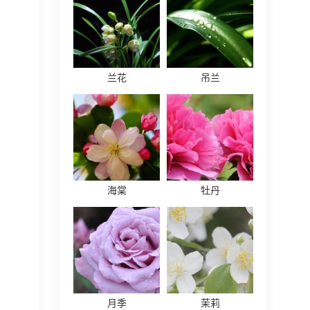
兰花
吊兰
海棠
牡丹
月季
茉莉