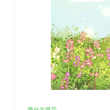
蕾丝金露花