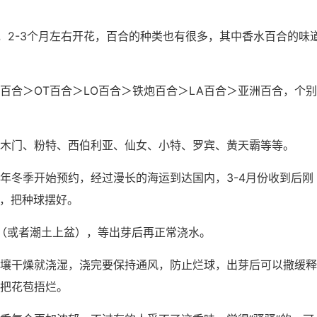
，2-3个月左右开花，百合的种类也有很多，其中香水百合的味
百合＞OT百合＞LO百合＞铁炮百合＞LA百合＞亚洲百合，个别
木门、粉特、西伯利亚、仙女、小特、罗宾、黄天霸等等。
年冬季开始预约，经过漫长的海运到达国内，3-4月份收到后刚
土，把种球摆好。
（或者潮土上盆），等出芽后再正常浇水。
壤干燥就浇湿，浇完要保持通风，防止烂球，出芽后可以撒缓释
把花苞捂烂。