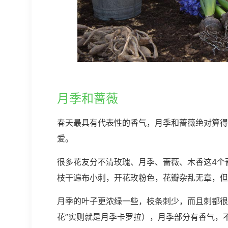
月季和蔷薇
春天最具有代表性的香气，月季和蔷薇绝对算得
爱。
很多花友分不清玫瑰、月季、蔷薇、木香这4个
枝干遍布小刺，开花玫粉色，花瓣杂乱无章，但
月季的叶子更浓绿一些，枝条刺少，而且刺都很
花”实则就是月季卡罗拉），月季部分有香气，