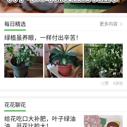
每日精选
更多内容
绿植虽养眼，一样付出辛苦！
17
12赞 6评论
花花聊花
给花吃口大补肥，叶子绿油
油，开花比脸大！