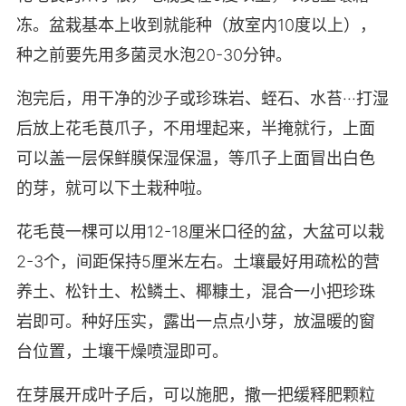
冻。盆栽基本上收到就能种（放室内10度以上），
种之前要先用多菌灵水泡20-30分钟。
泡完后，用干净的沙子或珍珠岩、蛭石、水苔···打湿
后放上花毛茛爪子，不用埋起来，半掩就行，上面
可以盖一层保鲜膜保湿保温，等爪子上面冒出白色
的芽，就可以下土栽种啦。
花毛茛一棵可以用12-18厘米口径的盆，大盆可以栽
2-3个，间距保持5厘米左右。土壤最好用疏松的营
养土、松针土、松鳞土、椰糠土，混合一小把珍珠
岩即可。种好压实，露出一点点小芽，放温暖的窗
台位置，土壤干燥喷湿即可。
在芽展开成叶子后，可以施肥，撒一把缓释肥颗粒