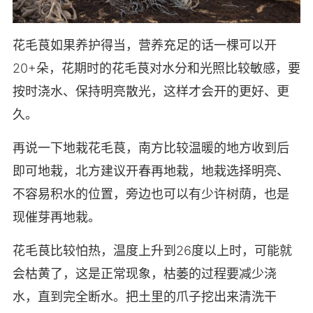
花毛茛如果养护得当，营养充足的话一棵可以开
20+朵，花期时的花毛茛对水分和光照比较敏感，要
按时浇水、保持明亮散光，这样才会开的更好、更
久。
再说一下地栽花毛茛，南方比较温暖的地方收到后
即可地栽，北方建议开春再地栽，地栽选择明亮、
不容易积水的位置，旁边也可以有少许树荫，也是
现催芽再地栽。
花毛茛比较怕热，温度上升到26度以上时，可能就
会枯黄了，这是正常现象，枯萎的过程要减少浇
水，直到完全断水。把土里的爪子挖出来清洗干