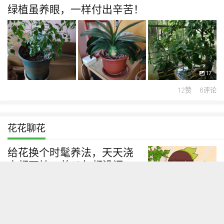
绿植虽养眼，一样付出辛苦！
17
12赞 6评论
花花聊花
给花换个时髦养法，天天浇
水都不怕，养10年都没问
题！
花花养花攻略
这花长到4米高，顶破屋顶太