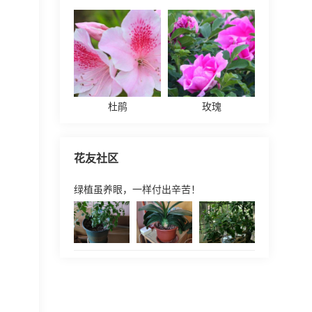
杜鹃
玫瑰
花友社区
绿植虽养眼，一样付出辛苦！