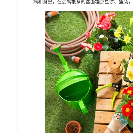
病和蚜虫，在远离根系的盆面埋点豆饼、鱼肠，