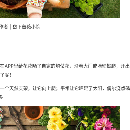
作者 | 岱下蔷薇小院
在APP里给花花晒了自家的炮仗花，沿着大门或墙壁攀爬，开出
了呢！
一个天然支架，让它向上爬；平常让它晒足了太阳，偶尔浇点磷
多！