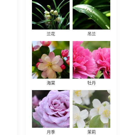
兰花
吊兰
海棠
牡丹
月季
茉莉