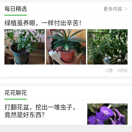
每日精选
更多内容
绿植虽养眼，一样付出辛苦！
17
12赞 6评论
花花聊花
打翻花盆，挖出一堆虫子，
竟然是好东西？