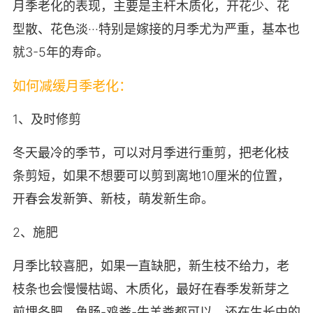
月季老化的表现，主要是主杆木质化，开花少、花
型散、花色淡···特别是嫁接的月季尤为严重，基本也
就3-5年的寿命。
如何减缓月季老化：
1、及时修剪
冬天最冷的季节，可以对月季进行重剪，把老化枝
条剪短，如果不想要可以剪到离地10厘米的位置，
开春会发新笋、新枝，萌发新生命。
2、施肥
月季比较喜肥，如果一直缺肥，新生枝不给力，老
枝条也会慢慢枯竭、木质化，最好在春季发新芽之
前埋冬肥，鱼肠-鸡粪-牛羊粪都可以，还在生长中的