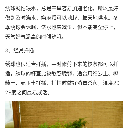
绣球就怕缺水，总是干旱容易加速老化，所以最好
做到及时浇水，嫌麻烦可以地栽，靠天地供水。冬
季绣球会休眠，浇水也应减少，但不能完全停止，
天气好气温高的时候浇哦。
3、经常扦插
绣球也很适合扦插，平时修剪下来的枝条都可以扦
插，绣球的杆茎比较敏感脆弱，适合用细沙土、椰
糠土、赤玉土扦插，扦插时做好消毒杀菌，温度20-
28度之间最易成活。