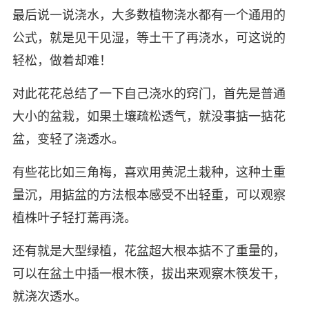
最后说一说浇水，大多数植物浇水都有一个通用的
公式，就是见干见湿，等土干了再浇水，可这说的
轻松，做着却难！
对此花花总结了一下自己浇水的窍门，首先是普通
大小的盆栽，如果土壤疏松透气，就没事掂一掂花
盆，变轻了浇透水。
有些花比如三角梅，喜欢用黄泥土栽种，这种土重
量沉，用掂盆的方法根本感受不出轻重，可以观察
植株叶子轻打蔫再浇。
还有就是大型绿植，花盆超大根本掂不了重量的，
可以在盆土中插一根木筷，拔出来观察木筷发干，
就浇次透水。