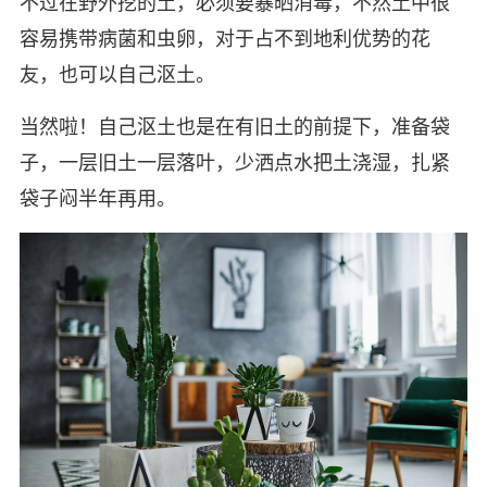
不过在野外挖的土，必须要暴晒消毒，不然土中很
容易携带病菌和虫卵，对于占不到地利优势的花
友，也可以自己沤土。
当然啦！自己沤土也是在有旧土的前提下，准备袋
子，一层旧土一层落叶，少洒点水把土浇湿，扎紧
袋子闷半年再用。