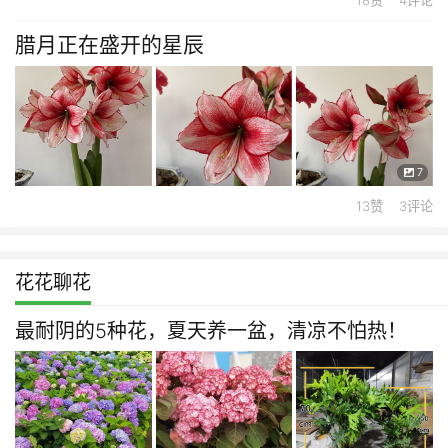
腊月正在盛开的星辰
7
13赞 3评论
花花聊花
最耐阴的5种花，夏天养一盆，清凉不怕热！