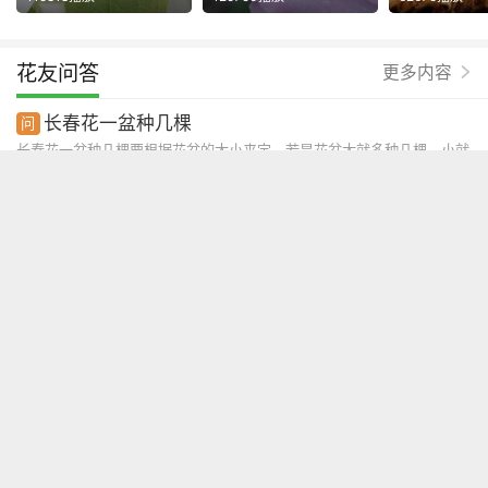
花友问答
更多内容
长春花一盆种几棵
长春花一盆种几棵要根据花盆的大小来定。若是花盆大就多种几棵，小就
减少数量。一般直径在30厘米的花盆可种四五棵。它的分枝少，多是一
根茎上去的，株幅并不大，因此可适当多种几棵。后期株形长大后可换盆
处理，只有保证充足的生长空间，它的长势才会更旺盛，开花更多。
长春花可以打矮壮素吗
长春花可以打矮壮素，一定要注意喷洒的剂量，药物浓度不可太高，否则
会产生药害。矮壮素主要就是控制高度的，还是建议用打顶摘心的方法控
高，不仅不会阻碍生长，还可促使养分更加集中，从而侧枝可更好的萌
发。打顶方法也很简单，生长期间长到想要的高度就可将顶梢部分剪掉。
注意选晴天进行，且工具要先消毒。