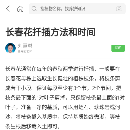
长春花扦插方法和时间
刘慧琳
提问
花卉园艺师
长春花通常在每年的春秋两季进行扦插，一般要在
长春花母株上选取生长健壮的植株枝条，将枝条剪
成若干小段。保证每段至少有3个节，2个节间，把
枝条最下面的1对叶子剪掉，只保留枝条最上面的1对
叶子。准备干净的基质，可以用蛭石、珍珠岩或河
沙，将枝条插入基质中，保持基质始终微潮，等枝
条生根后移栽入土即可。