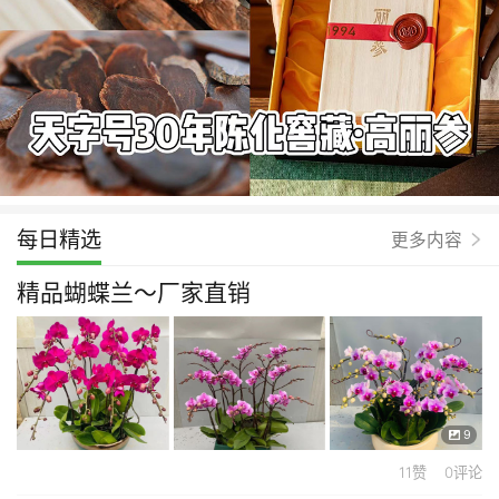
每日精选
更多内容
精品蝴蝶兰～厂家直销
9
11赞 0评论