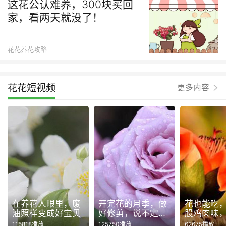
这花公认难养，300块买回
家，看两天就没了！
花花养花攻略
花花短视频
更多内容
在养花人眼里，废
开完花的月季，做
花也能吃
油照样变成好宝贝
好修剪，说不定还
股鸡肉味
能再开一波！
115818播放
125750播放
62675播放