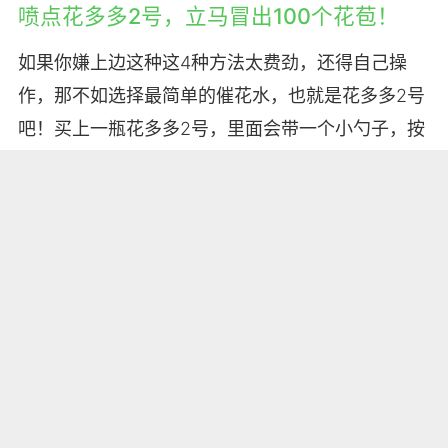
喷点花多多2号，立马冒出100个花苞！
如果你嫌上边这种这4种方法太费劲，还得自己操
作，那不如选择最简单的催花水，也就是花多多2号
吧！买上一瓶花多多2号，里面会带一个小勺子，按
照说明书的剂量，将花多多2号粉末兑成溶液。
将兑好的花多多2号拿来灌根，大概10天浇1次，很
快就能看到满头花苞了！