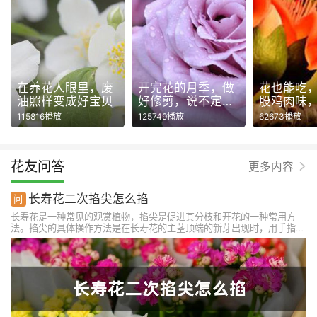
在养花人眼里，废
开完花的月季，做
花也能吃
油照样变成好宝贝
好修剪，说不定还
股鸡肉味
能再开一波！
115816播放
125749播放
62673播放
花友问答
更多内容
长寿花二次掐尖怎么掐
长寿花是一种常见的观赏植物，掐尖是促进其分枝和开花的一种常用方
法。掐尖的具体操作方法是在长寿花的主茎顶端的新芽出现时，用手指或
剪刀将其掐掉。掐尖可以促使长寿花分枝，增加花朵数量，使植株更加丰
满。但是，过度掐尖会导致长寿花生长缓慢，花期延迟。因此，在掐尖时
需要注意适度掐尖，避免过度掐尖。