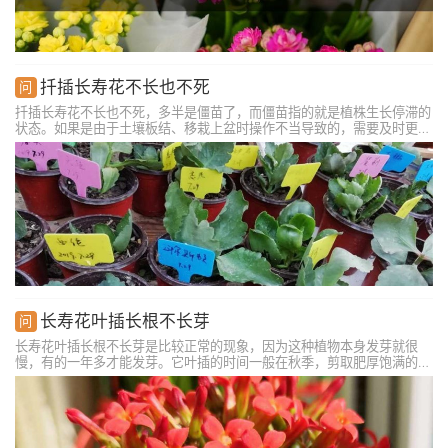
扦插长寿花不长也不死
扦插长寿花不长也不死，多半是僵苗了，而僵苗指的就是植株生长停滞的
状态。如果是由于土壤板结、移栽上盆时操作不当导致的，需要及时更换
盆土，重新栽种。如果是由于植株缺水导致的，需要及时浇水。如果是因
为施肥过量导致的，需要用大水冲淋盆土，必要时换土重新栽种。如果是
由于长寿花苗太弱导致的，在定植前就需要炼苗。
长寿花叶插长根不长芽
长寿花叶插长根不长芽是比较正常的现象，因为这种植物本身发芽就很
慢，有的一年多才能发芽。它叶插的时间一般在秋季，剪取肥厚饱满的叶
子作为插穗，将其掰下后放到阴凉通风的地方等待伤口干燥。准备泥炭
土、园土和腐叶土作为基质，将植株栽入其中。