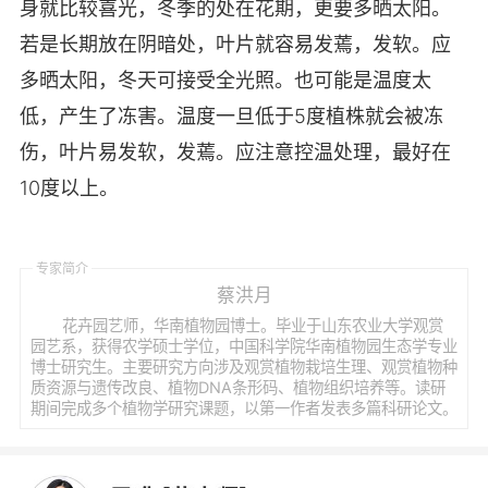
身就比较喜光，冬季的处在花期，更要多晒太阳。
若是长期放在阴暗处，叶片就容易发蔫，发软。应
多晒太阳，冬天可接受全光照。也可能是温度太
低，产生了冻害。温度一旦低于5度植株就会被冻
伤，叶片易发软，发蔫。应注意控温处理，最好在
10度以上。
专家简介
蔡洪月
花卉园艺师，华南植物园博士。毕业于山东农业大学观赏
园艺系，获得农学硕士学位，中国科学院华南植物园生态学专业
博士研究生。主要研究方向涉及观赏植物栽培生理、观赏植物种
质资源与遗传改良、植物DNA条形码、植物组织培养等。读研
期间完成多个植物学研究课题，以第一作者发表多篇科研论文。