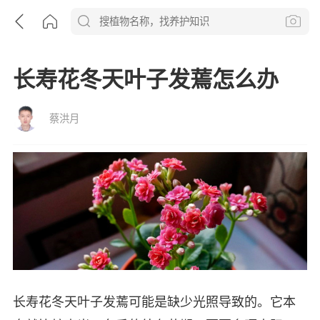
长寿花冬天叶子发蔫怎么办
蔡洪月
长寿花冬天叶子发蔫可能是缺少光照导致的。它本