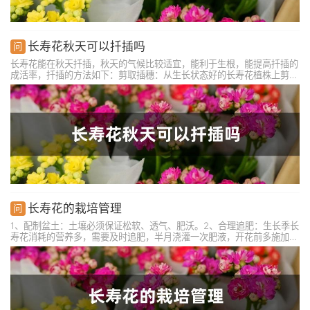
长寿花秋天可以扦插吗
长寿花能在秋天扦插，秋天的气候比较适宜，能利于生根，能提高扦插的
成活率，扦插的方法如下：剪取插穗：从生长状态好的长寿花植株上剪下
一根健壮、无病虫害的枝条。处理插穗：将枝条下端斜剪45度，摘除下
端叶片，浸泡生根水溶液处理。准备土壤：准备好透气性好的沙质土壤。
进行扦插：将枝条扦插到基质中，促使生根。
长寿花的栽培管理
1、配制盆土：土壤必须保证松软、透气、肥沃。2、合理追肥：生长季长
寿花消耗的营养多，需要及时追肥，半月浇灌一次肥液，开花前多施加磷
钾肥。3、适量浇水：发现土壤干再浇水，浇透即可，严禁积水。4、光
照充足：除了夏季午后的光照需遮挡外，其他时间都可晒全日照。5、温
度适宜：最好控温在21-26℃之间。