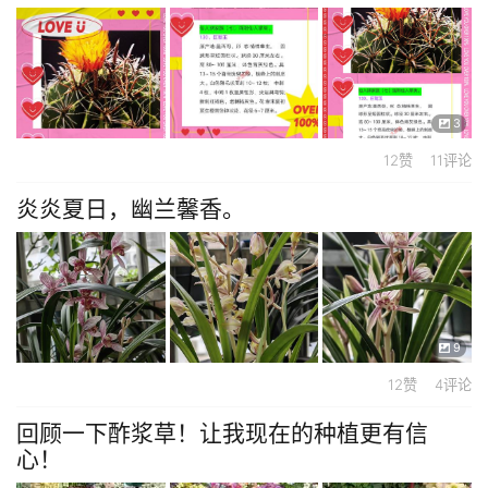
3
12赞 11评论
炎炎夏日，幽兰馨香。
9
12赞 4评论
回顾一下酢浆草！让我现在的种植更有信
心！