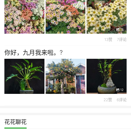
15
13赞 7评论
你好，九月我来啦。?
12
22赞 6评论
花花聊花