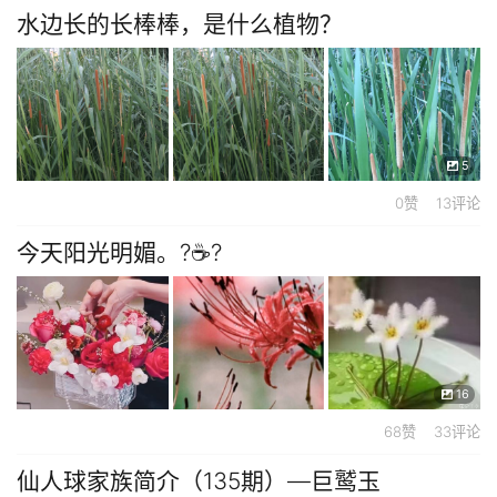
水边长的长棒棒，是什么植物？
5
0赞 13评论
今天阳光明媚。?☕?
16
68赞 33评论
仙人球家族简介（135期）—巨鹫玉