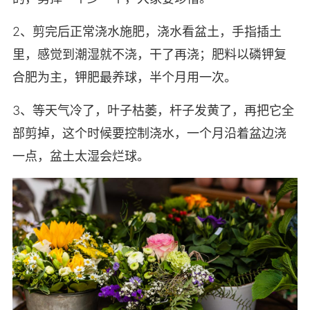
2、剪完后正常浇水施肥，浇水看盆土，手指插土
里，感觉到潮湿就不浇，干了再浇；肥料以磷钾复
合肥为主，钾肥最养球，半个月用一次。
3、等天气冷了，叶子枯萎，杆子发黄了，再把它全
部剪掉，这个时候要控制浇水，一个月沿着盆边浇
一点，盆土太湿会烂球。