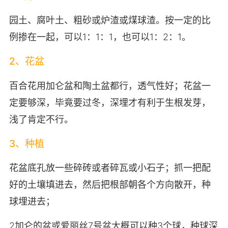
园土、腐叶土、粗砂或炉渣或煤球渣。按一定的比
例掺在一起，可以1：1：1，也可以1：2：1。
2、花盆
百合花用加仑盆和陶土盆都行，透气性好；花盆一
定要够深，毕竟要过冬，深埋才有利于生根发芽，
浅了肯定不行。
3、种植
花盆底孔放一些碎砖或者碎瓦或小石子；抓一把配
好的土壤填进去，然后把根部朝各个方向散开，种
球埋进去；
2加仑的盆或爱丽丝7号盆大概可以种3个球，种球深