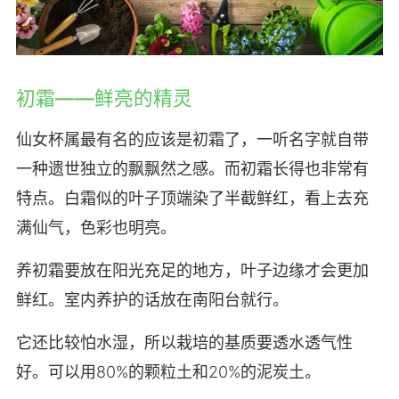
初霜——鲜亮的精灵
仙女杯属最有名的应该是初霜了，一听名字就自带
一种遗世独立的飘飘然之感。而初霜长得也非常有
特点。白霜似的叶子顶端染了半截鲜红，看上去充
满仙气，色彩也明亮。
养初霜要放在阳光充足的地方，叶子边缘才会更加
鲜红。室内养护的话放在南阳台就行。
它还比较怕水湿，所以栽培的基质要透水透气性
好。可以用80%的颗粒土和20%的泥炭土。