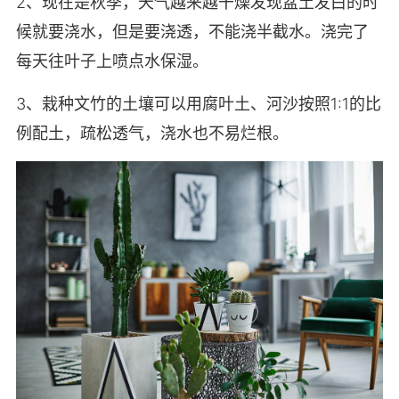
2、现在是秋季，天气越来越干燥发现盆土发白的时
候就要浇水，但是要浇透，不能浇半截水。浇完了
每天往叶子上喷点水保湿。
3、栽种文竹的土壤可以用腐叶土、河沙按照1:1的比
例配土，疏松透气，浇水也不易烂根。