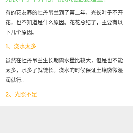
有的花友养的牡丹吊兰到了第二年，光长叶子不开
花，也不知道是什么原因。花花总结了，主要有以
下几个原因。
1、浇水太多
虽然在牡丹吊兰生长期需水量比较大，但是也不能
太多，水多了就徒长。浇水的时候保证土壤微微湿
润就行。
2、光照不足
光照不足也是导致不开花的重要原因。要养在阳光
充足的地方，春季秋季可以养在室外，夏季中午要
遮阴，冬季搬进室内阳光好的窗台上。