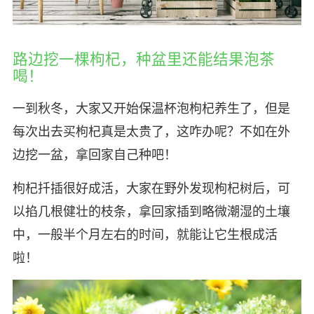
路边挖一棵枸杞，种盆里还能结果泡茶
喝！
一到秋冬，大家又开始保温杯泡枸杞养生了，但是
每次出去买枸杞真是太贵了，这咋办呢？不如在外
边挖一盆，拿回家自己种吧！
枸杞扦插很好成活，大家在野外发现枸杞树后，可
以掐几根健壮的枝条，拿回家插到略微潮湿的土壤
中，一般半个月左右的时间，就能让它生根成活
啦！