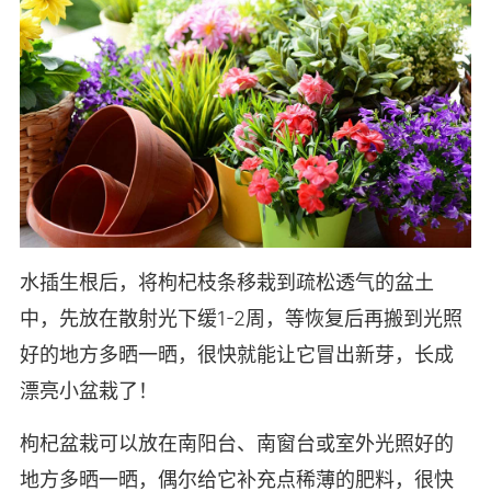
水插生根后，将枸杞枝条移栽到疏松透气的盆土
中，先放在散射光下缓1-2周，等恢复后再搬到光照
好的地方多晒一晒，很快就能让它冒出新芽，长成
漂亮小盆栽了！
枸杞盆栽可以放在南阳台、南窗台或室外光照好的
地方多晒一晒，偶尔给它补充点稀薄的肥料，很快