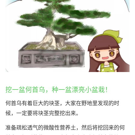
挖一盆何首乌，种一盆漂亮小盆栽！
何首乌有着巨大的块茎，大家在野地里发现的时
候，一定要将块茎完整挖出来。
准备疏松透气的微酸性营养土，然后将挖回来的何