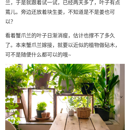
兰，于是就跟着试一试，已经两天多了，叶子有点
蔫儿。旁边还放着块生姜，不知道是不是姜也可
以？
看着蟹爪兰的叶子日渐消瘦，估计也撑不了多久
了。本来蟹爪兰嫁接，就要以近似的植物做砧木，
可不是随便什么都可以的哦~