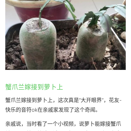
蟹爪兰嫁接到萝卜上
蟹爪兰嫁接到萝卜上，这次真是“大开眼界”，花友-
快乐的音符ok在亲戚家发现了这个奇闻。
亲戚说，当时看了一个小视频，说萝卜能嫁接蟹爪