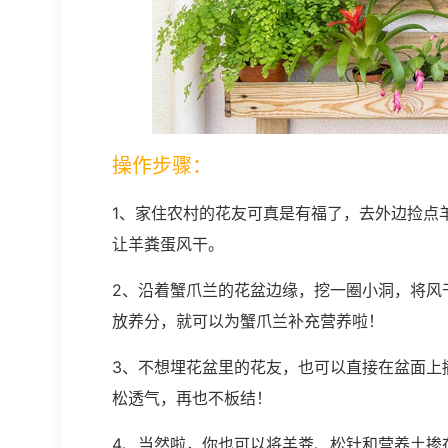
操作步骤：
1、家住农村的花友可真是有福了，去外边捡点
让羊粪蛋风干。
2、沿着蟹爪兰的花盆边缘，挖一圈小洞，将风
放养分，就可以为蟹爪兰补充营养啦！
3、不想埋花盆里的花友，也可以直接在盆面上
松透气，再也不板结！
4、当然啦，你也可以将羊粪、松针和营养土掺