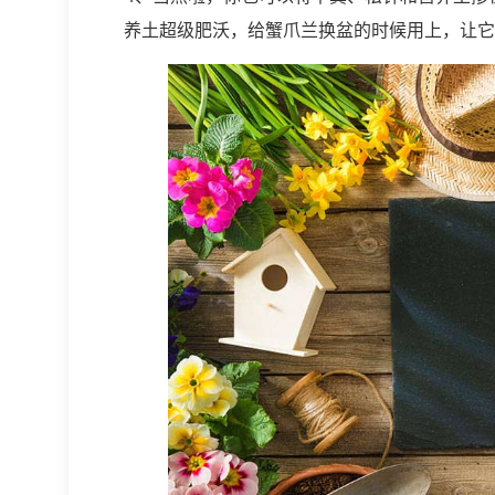
养土超级肥沃，给蟹爪兰换盆的时候用上，让它