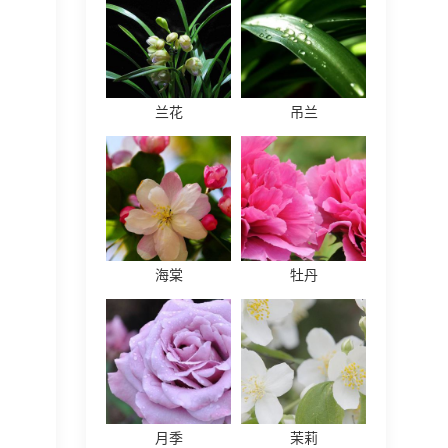
兰花
吊兰
海棠
牡丹
月季
茉莉