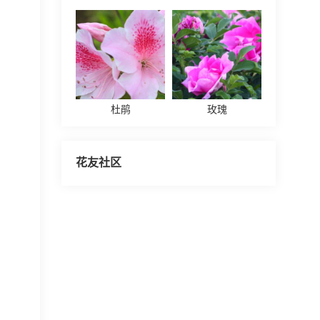
杜鹃
玫瑰
花友社区