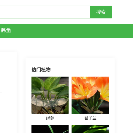
养鱼
热门植物
绿萝
君子兰