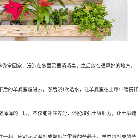
羊粪拿回家，浸泡在多菌灵里消消毒，之后放在通风好的地方，
干后的羊粪蛋埋进去，然后浇1次透水，让羊粪蛋在土壤中缓慢
撒薄薄的一层，不仅能补充养分，还能增强土壤肥力，让土壤疏
在一起，密封起来沤制成蟹爪兰需要的营养土。羊粪蛋制成的营