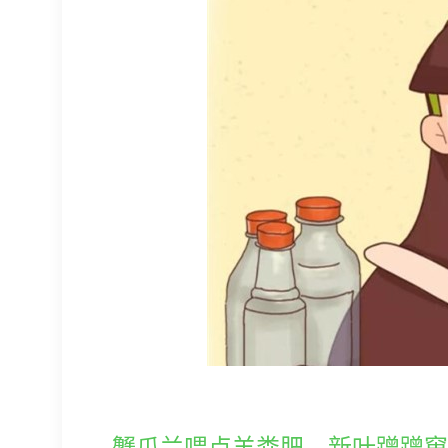
蟹爪兰喂点羊粪肥，新叶蹭蹭窜