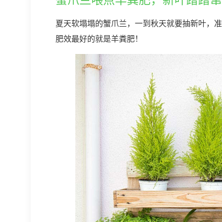
夏天软塌塌的蟹爪兰，一到秋天就要抽新叶，准
肥效最好的就是羊粪肥！