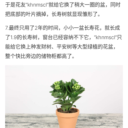
于是花友“khnmscl”就给它换了稍大一圈的盆，同时
把底部的叶片摘掉，长寿树就显现雏形了。
7.最终只用了2年的时间，小小一盆长寿花，就长成
了1.9的长寿树，窗台已经容纳不下它，“khnmscl”只
能给它换上种发财树、平安树等大型绿植的花盆，
整个快比旁边的储物柜都高了。