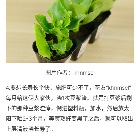
图片作者：khnmscl
4.要想长寿长个快，施肥可少不了，花友“khnmscl”
每月给这俩大家伙，浇1次豆浆渣。就是打豆浆后剩
下的那种豆浆渣滓，倒进塑料瓶，加水，然后放太
阳下晒2-3个月，等腐熟好变黑了之后，就可以取出
上层清液浇长寿了。