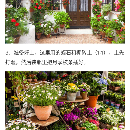
3、准备好土，这里用的蛭石和椰砖土（1:1），土先
打湿，然后装瓶里把月季枝条插好。