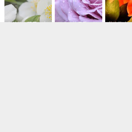
在养花人眼里，废
开完花的月季，做
花也能吃
油照样变成好宝贝
好修剪，说不定还
股鸡肉味
能再开一波！
115821播放
125756播放
62676播放
花友问答
更多内容
月季为什么只长笋芽不长花苞
当月季长出笋芽之后，月季植株中的养分会偏向于笋芽，大部分的养分会
提供给笋芽生长所以才会出现不长花苞的情况。等它的笋芽生长到一定高
度之后，就可以进行修剪了，可以通过笋芽的颜色来辨别，如果笋芽顶部
已经出现绿叶的话，就要把它的顶部掐掉，去除顶端优势之后，月季就会
恢复生长了。