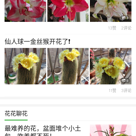
3
13赞 2评论
仙人球一金丝猴开花了❗
6
11赞 3评论
花花聊花
最难养的花，盆面堆个小土