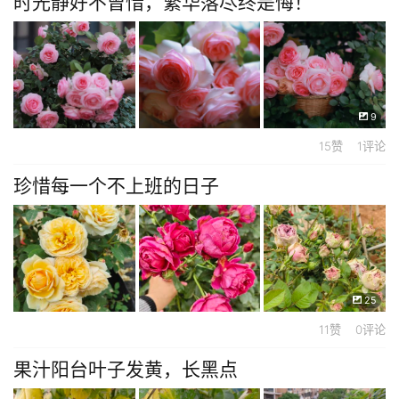
时光静好不曾惜，繁华落尽终是悔！
9
15赞 1评论
珍惜每一个不上班的日子
25
11赞 0评论
果汁阳台叶子发黄，长黑点