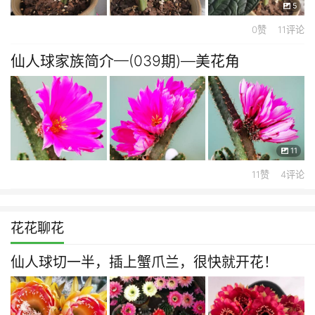
5
0赞 11评论
仙人球家族简介—(039期)—美花角
11
11赞 4评论
花花聊花
仙人球切一半，插上蟹爪兰，很快就开花！