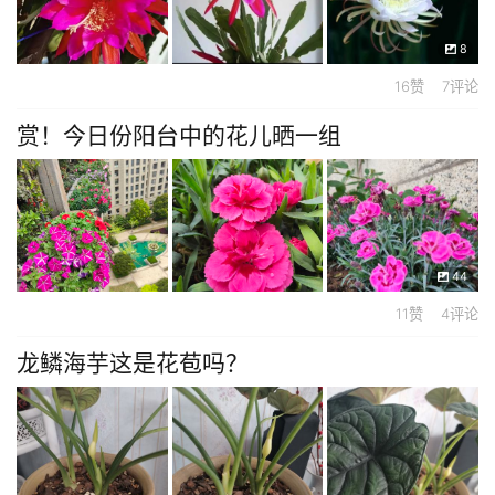
8
16赞 7评论
赏！今日份阳台中的花儿晒一组
44
11赞 4评论
龙鳞海芋这是花苞吗？