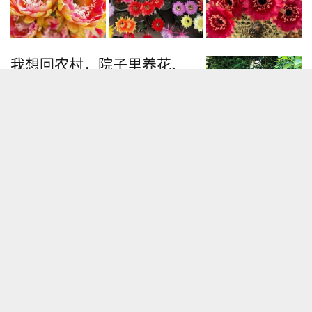
我想回农村，院子里养花、
种菜，过清闲日子···
花花养花攻略
暖冬遇上倒春寒，花被大雪覆盖，咋办？
有这8个坏习惯，多肉买一盆
死一盆，钱都打水漂了！