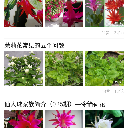
3
12赞 2评论
茉莉花常见的五个问题
3
14赞 1评论
仙人球家族简介（025期）—令箭荷花