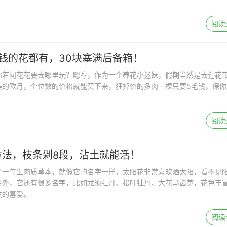
阅读
钱的花都有，30块塞满后备箱！
你若问花花要去哪里玩？嗯哼，作为一个养花小迷妹，假期当然是去逛花
美的欧月，个位数的价格就能买下来，狂掉价的多肉一棵只要5毛钱，保你
。
阅读
方法，枝条剁8段，沾土就能活！
是一年生肉质草本，就像它的名字一样，太阳花非常喜欢晒太阳，看不见
另外，它还有很多名字，比如龙须牡丹、松叶牡丹、大花马齿苋，花色丰
友的喜爱。
阅读