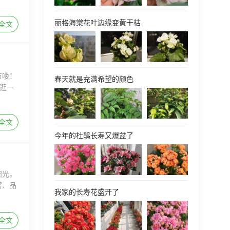
丽格海棠花叶边缘变黄干枯
全文
市喽！
春天就是充满希望的颜色
逛一
全文
今年的杜鹃长寿又爆盆了
阳光，
富、品
我家的长寿花盛开了
全文