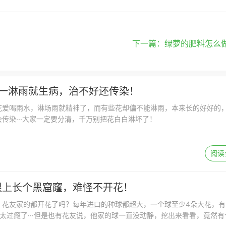
下一篇：
绿萝的肥料怎么
，一淋雨就生病，治不好还传染！
花爱喝雨水，淋场雨就精神了，而有些花却偏不能淋雨，本来长的好好的
传染···大家一定要分清，千万别把花白白淋坏了！
阅读
根上长个黑窟窿，难怪不开花！
，花友家的都开花了吗？每年进口的种球都超大，一个球至少4朵大花，有
是太过瘾了···但是也有花友说，他家的球一直没动静，挖出来看看，竟然有