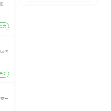
肥，
全文
现及时
全文
了这一