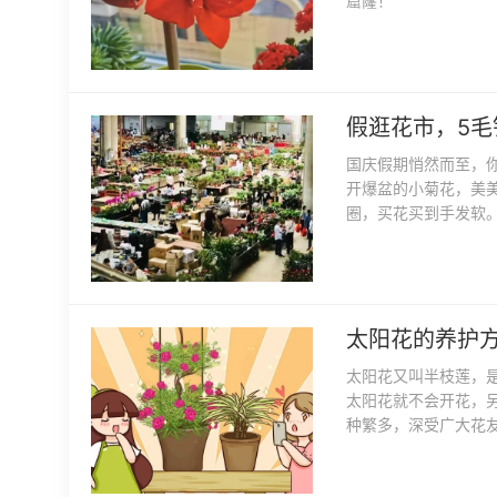
窟窿！
假逛花市，5毛
国庆假期悄然而至，
开爆盆的小菊花，美
圈，买花买到手发软
太阳花的养护
太阳花又叫半枝莲，
太阳花就不会开花，
种繁多，深受广大花