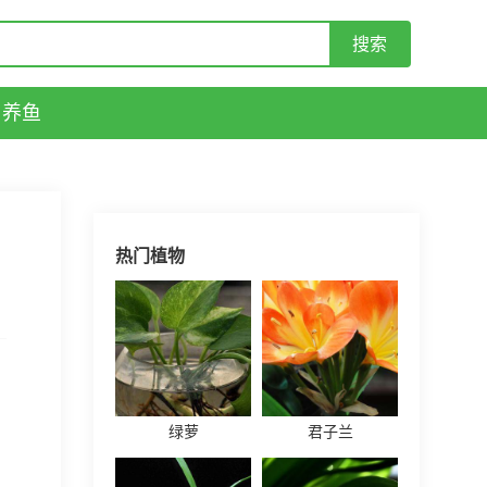
养鱼
热门植物
绿萝
君子兰