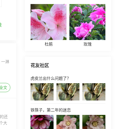
做
杜鹃
玫瑰
，一淋
花友社区
虎皮兰出什么问题了？
全文
铁筷子，第二年的迷恋
的还
个大