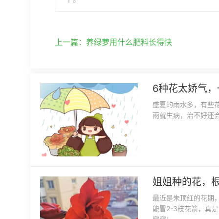
上一篇：
养绿萝用什么肥料长得快
6种花太娇气
盛夏的雨水多，有些
雨就生病，治不好还会
姐姐种的花，
最近是朱顶红的花期
能冒2-3枝花箭，真