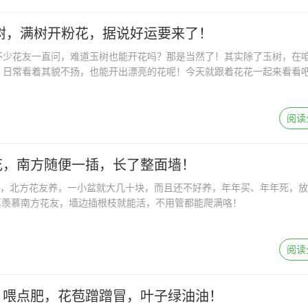
树，满树开粉花，据说好运要来了！
不少花友一直问，难道玉树也能开花吗？那是当然了！其实除了玉树，在
，日常看着其貌不扬，也能开出漂亮的花呢！今天就跟着花花一起来看看
阅读
花，南方随便一插，长了整面墙！
了，北方花友养，一小盆就大几十块，而且还不好养，年年买、年年死，
候真羡慕南方花友，墙边插根枝就能活，不用管都能爬满咯！
阅读
、喂点肥，花苞蹭蹭冒，叶子绿油油！