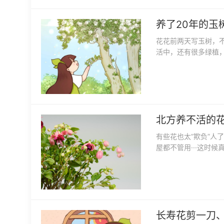
养了20年的玉
花花前两天写玉树，
活中，还有很多绿植
北方养不活的
有些花也太“欺负”人
屋都不管用···这时
长寿花剪一刀