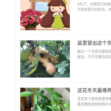
9月了，长寿花已经
不然花苞不好好长，
盆里冒出这个
最近一个月雨水都很
解决，千万不要后知
这花冬天最难
花花有个朋友家里有
篇完整的发财树养护