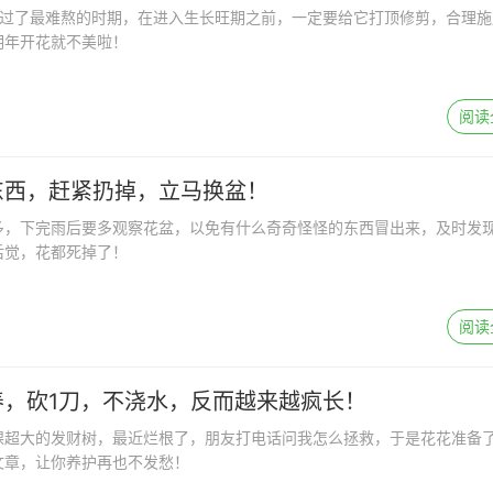
度过了最难熬的时期，在进入生长旺期之前，一定要给它打顶修剪，合理施
明年开花就不美啦！
阅读
东西，赶紧扔掉，立马换盆！
多，下完雨后要多观察花盆，以免有什么奇奇怪怪的东西冒出来，及时发
后觉，花都死掉了！
阅读
养，砍1刀，不浇水，反而越来越疯长！
棵超大的发财树，最近烂根了，朋友打电话问我怎么拯救，于是花花准备
文章，让你养护再也不发愁！