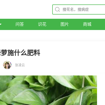
问答
识花
图片
商城
绿萝施什么肥料
张凌云