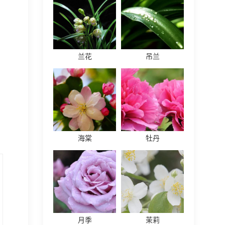
兰花
吊兰
海棠
牡丹
月季
茉莉