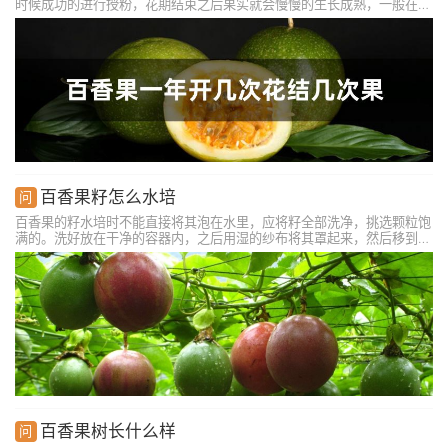
时候成功的进行授粉，花期结束之后果实就会慢慢的生长成熟，一般在九
月份的时候果实就成熟了。百香果是一种南方的果实，只有在雨量充沛、
温暖、光照充足的环境中才能够正常的开花结果，如果是在北方种植的
话，果实的质量就会比较差。
百香果籽怎么水培
百香果的籽水培时不能直接将其泡在水里，应将籽全部洗净，挑选颗粒饱
满的。洗好放在干净的容器内，之后用湿的纱布将其罩起来，然后移到温
暖的地方，等待发芽就行。注意容器最好用透明的，透光性更好。处理好
之后还要放在温暖的地方，这样才可能发芽成活。除此之外，还可水培枝
条，生根速度也很快。
百香果树长什么样