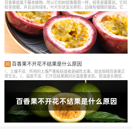
百香果是属于藤本植物，所以它的树就像葡萄一样，枝条是藤蔓状。它的
枝茎很细，并且没有绒毛，叶片形状呈长卵形，边缘有细微的锯齿。它也
会开花，花期一般是在六月份，结果期一般是在11月份左右。
百香果不开花不结果是什么原因
1、土壤不适：所用的土壤严重板结或者是碱性太重，就会阻碍百香果正
常生长。2、温度不适：它开花结果期间对温度要求高，若温度长期低于
10℃或者高于35℃就会影响生长。3、缺少肥水：开花结果期间消耗的
养分多，若土壤贫瘠就会阻碍开花。4、缺少光照：长期处在阴暗环境
下，花芽不能分化，影响开花。