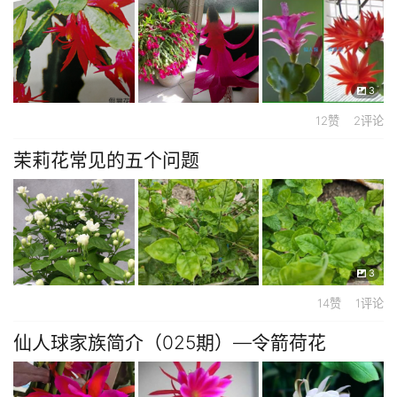
3
12赞 2评论
茉莉花常见的五个问题
3
14赞 1评论
仙人球家族简介（025期）—令箭荷花