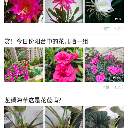
8
16赞 7评论
赏！今日份阳台中的花儿晒一组
44
11赞 4评论
龙鳞海芋这是花苞吗？