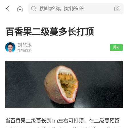
百香果二级蔓多长打顶
刘慧琳
提问
花卉园艺师
当百香果二级蔓长到1m左右可打顶，在二级蔓预留