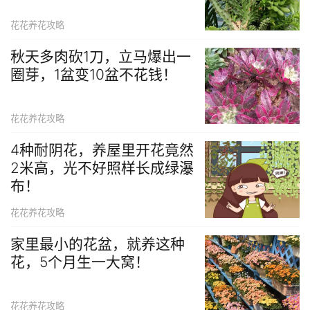
花花养花攻略
秋天多肉砍1刀，立马爆出一
圈芽，1盆变10盆不花钱！
花花养花攻略
4种耐阴花，养屋里开花竟然
2米高，光不好照样长成绿瀑
布！
花花养花攻略
家里最小的花盆，就养这种
花，5个月生一大窝！
花花养花攻略