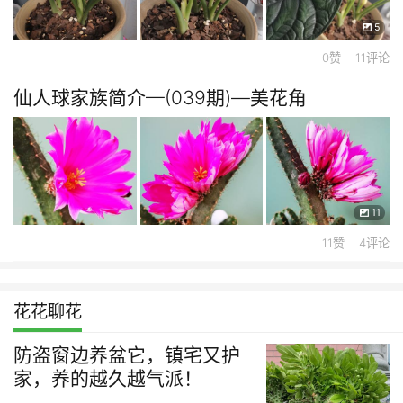
5
0赞 11评论
仙人球家族简介—(039期)—美花角
11
11赞 4评论
花花聊花
防盗窗边养盆它，镇宅又护
家，养的越久越气派！