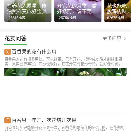
在养花人眼里，废
开完花的月季，做
花也能吃
油照样变成好宝贝
好修剪，说不定还
股鸡肉味
能再开一波！
115818播放
125750播放
62675播放
花友问答
更多内容
百香果的花有什么用
百香果的花有很多用处。可以结果，只有开花，授粉成功后才能结出果
实，果实营养丰富，口感也很好。它在开花时花形奇特，就好像时钟。基
部的为浅绿色，中间为紫色，顶部为白色，一朵花有多种颜色，有一定的
观赏价值。此外，它的花朵还能用来泡茶喝，口感稍微还有些甜味，还有
药用价值。
百香果一年开几次花结几次果
百香果每年只能够开花结果一次，它的花期是每年的5-7月份，在花期的