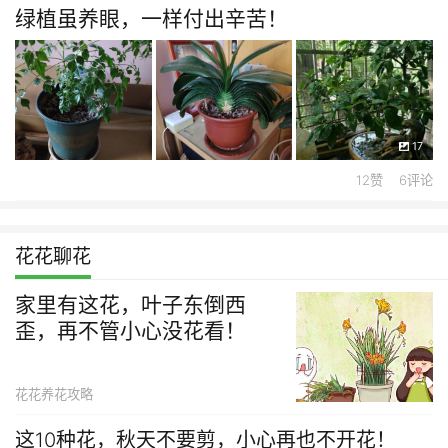
绿植虽养眼，一样付出辛苦！
17
12赞 6评论
花花聊花
家里有这花，叶子东倒西
歪，再不管小心没花看！
花花养花攻略
这10种花，秋天不要剪，小心再也不开花！