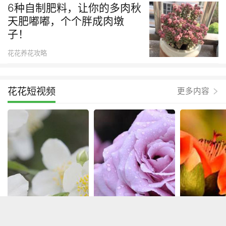
6种自制肥料，让你的多肉秋
天肥嘟嘟，个个胖成肉墩
子！
花花养花攻略
花花短视频
更多内容
在养花人眼里，废
开完花的月季，做
花也能吃
油照样变成好宝贝
好修剪，说不定还
股鸡肉味