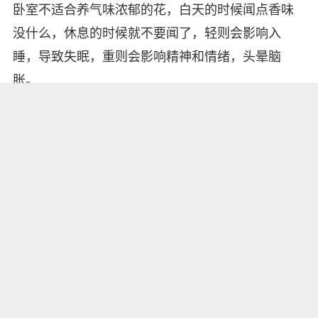
卧室不适合养气味浓郁的花，白天的时候闻点香味
没什么，休息的时候就不要闻了，轻则会影响入
睡，导致失眠，重则会影响精神和情绪，头晕脑
胀。
常见气味浓的花有：
夜来香
真正的夜来香，味道还是很浓的，适合养在院子里
或通风好的阳台位置，它在夜晚会格外的香，一定
要远离卧室，不然真的很影响睡眠。
香水百合
带有香味的百合，香气十分浓郁，刚闻一点还好，