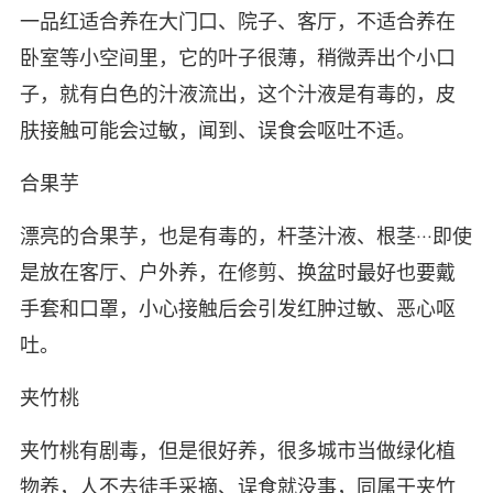
一品红适合养在大门口、院子、客厅，不适合养在
卧室等小空间里，它的叶子很薄，稍微弄出个小口
子，就有白色的汁液流出，这个汁液是有毒的，皮
肤接触可能会过敏，闻到、误食会呕吐不适。
合果芋
漂亮的合果芋，也是有毒的，杆茎汁液、根茎···即使
是放在客厅、户外养，在修剪、换盆时最好也要戴
手套和口罩，小心接触后会引发红肿过敏、恶心呕
吐。
夹竹桃
夹竹桃有剧毒，但是很好养，很多城市当做绿化植
物养，人不去徒手采摘、误食就没事，同属于夹竹