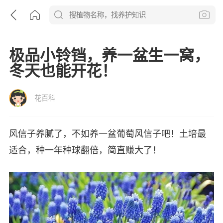
极品小铃铛，养一盆生一窝，
冬天也能开花！
花百科
风信子养腻了，不如养一盆葡萄风信子吧！土培最
适合，种一年种球翻倍，简直赚大了！