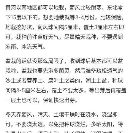
黄河以南地区都可以地栽，葡风比较耐寒，东北零
下15度以下的，想要地栽就等3-4月份，比较保险。
地栽挖好坑，葡风球间隔5厘米，覆土3厘米左右即
可，栽种前注意好天气，尽量晴天栽种，不要遇到
冻雨、冰冻天气。
盆栽的话就没那么局限了，收到球后基本都可以盆
栽啦，盆栽也要先泡多菌灵，然后准备疏松透气的
沙土或者营养土、腐叶土之类的，潮土上盆，种球
间隔3-5厘米左右，覆土不要太多，等出芽后再覆盖
一层土也可以，保证快速出芽。
冬天养葡风，晴天、土壤干燥时在浇水，浇湿即
可，不要浇太透，以免把种球浇烂，多晒太阳，特