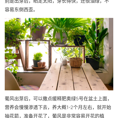
别是出芽后，晒足太阳，芽长得快，还很油绿，不
容易东倒西歪。
葡风出芽后，可以撒点缓释肥奥绿5号在盆土上面，
营养会慢慢渗透下去，养大概1-2个月左右，就开始
抽花箭，准备开花了，葡风是非常容易开花的植