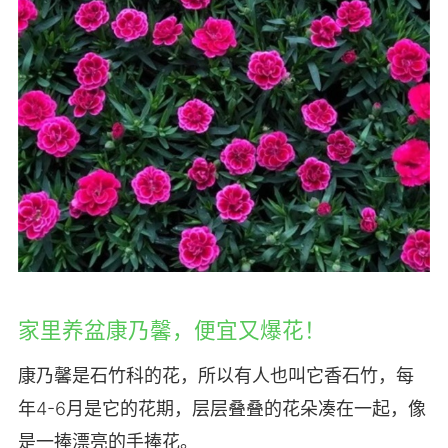
家里养盆康乃馨，便宜又爆花！
康乃馨是石竹科的花，所以有人也叫它香石竹，每
年4-6月是它的花期，层层叠叠的花朵凑在一起，像
是一捧漂亮的手捧花。