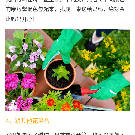
的康乃馨混色包起来，扎成一束送给妈妈，绝对会
让妈妈开心！
4、跟其他花混合