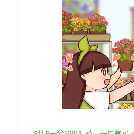
3块5一盆的瓜叶菊，一口气买了