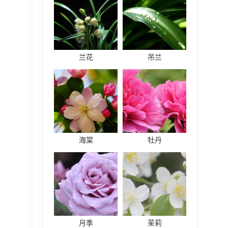
兰花
吊兰
海棠
牡丹
月季
茉莉