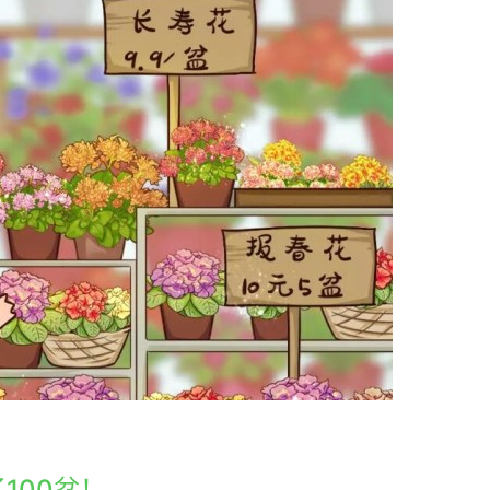
100盆！