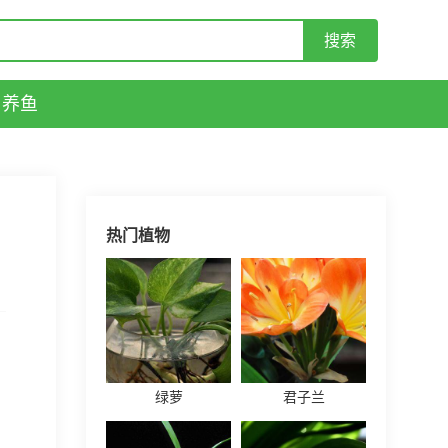
养鱼
热门植物
绿萝
君子兰