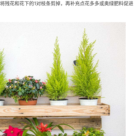
将残花和花下的1对枝条剪掉，再补充点花多多或奥绿肥料促进