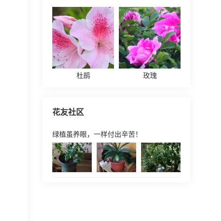
杜鹃
玫瑰
花友社区
绿植虽养眼，一样付出辛苦！