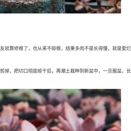
友就算修根了，也从来不晾根，结果多肉不是长得慢，就是爱烂
剪掉，把切口彻底晾干后，再潮土栽种到新盆中，一旦服盆，长