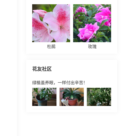
杜鹃
玫瑰
花友社区
绿植虽养眼，一样付出辛苦！