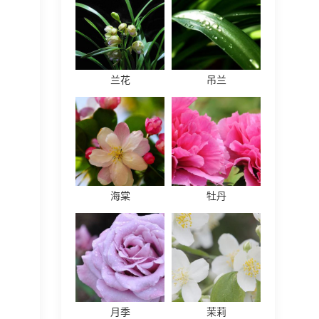
兰花
吊兰
海棠
牡丹
月季
茉莉