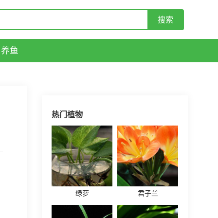
养鱼
热门植物
绿萝
君子兰