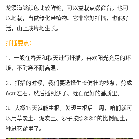
龙须海棠颜色比较鲜艳，可以盆栽点缀窗台，也可
以地栽，当做绿化带植物。它非常好扦插，也很好
活，山上成片地生长。
扦插要点：
1、一般在春天和秋天进行扦插，喜欢阳光充足的环
境，不耐寒不耐高温。
2、扦插的时候，我们要选择生长健壮的枝条，剪成
6cm左右，然后插到沙子、蛭石配好的基质里。
3、大概15天就能生根，发现生根后一周，咱们就可
以用草炭土、泥炭土、沙子按照3:3:2的比例配土，
种进花盆里了。