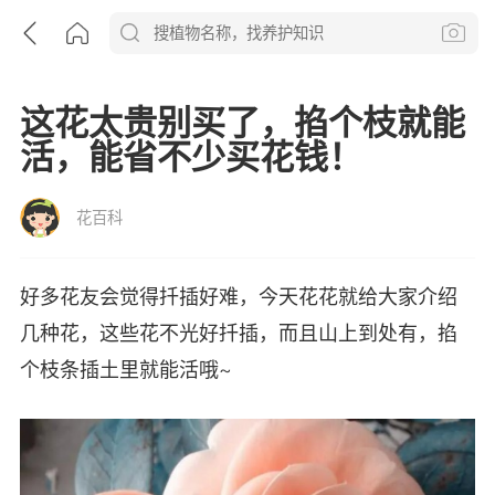
这花太贵别买了，掐个枝就能
活，能省不少买花钱！
花百科
好多花友会觉得扦插好难，今天花花就给大家介绍
几种花，这些花不光好扦插，而且山上到处有，掐
个枝条插土里就能活哦~