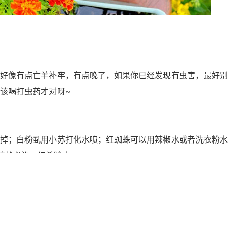
好像有点亡羊补牢，有点晚了，如果你已经发现有虫害，最好别
该喝打虫药才对呀~
掉；白粉虱用小苏打化水喷；红蜘蛛可以用辣椒水或者洗衣粉水
的蚧必治、红杀除虫。