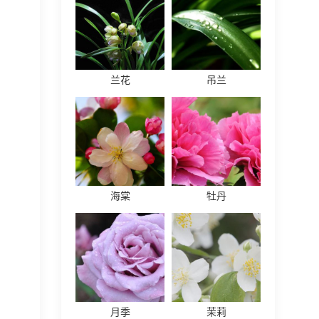
兰花
吊兰
海棠
牡丹
月季
茉莉