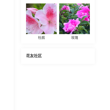
杜鹃
玫瑰
花友社区