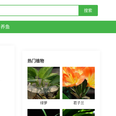
养鱼
热门植物
绿萝
君子兰