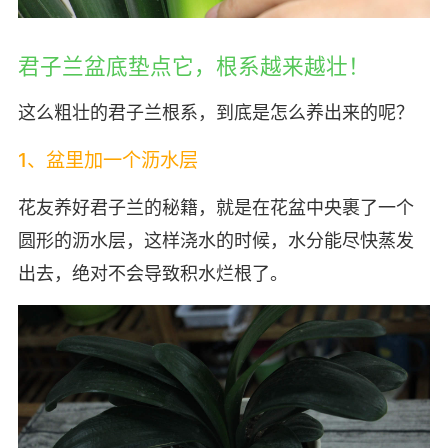
君子兰盆底垫点它，根系越来越壮！
这么粗壮的君子兰根系，到底是怎么养出来的呢？
1、盆里加一个沥水层
花友养好君子兰的秘籍，就是在花盆中央裹了一个
圆形的沥水层，这样浇水的时候，水分能尽快蒸发
出去，绝对不会导致积水烂根了。