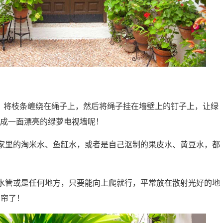
，将枝条缠绕在绳子上，然后将绳子挂在墙壁上的钉子上，让绿
成一面漂亮的绿萝电视墙呢！
家里的淘米水、鱼缸水，或者是自己沤制的果皮水、黄豆水，都
水管或是任何地方，只要能向上爬就行，平常放在散射光好的地
窗帘了！