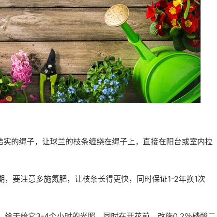
结实的绳子，让球兰的枝条缠绕在绳子上，直接在阳台或室内拉
，要注意多施氮肥，让枝条长得更快，同时保证1-2年换1次
给天给它3-4个小时的光照，同时在开花前，改施0.2％磷酸二