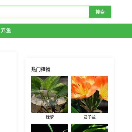
养鱼
热门植物
绿萝
君子兰