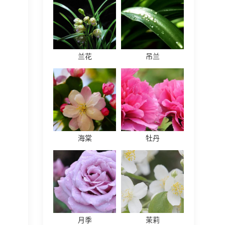
兰花
吊兰
海棠
牡丹
月季
茉莉