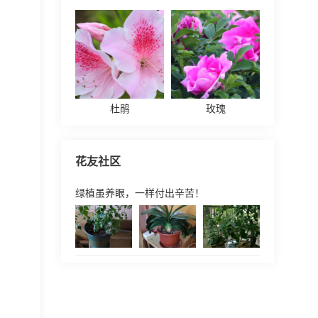
杜鹃
玫瑰
花友社区
绿植虽养眼，一样付出辛苦！