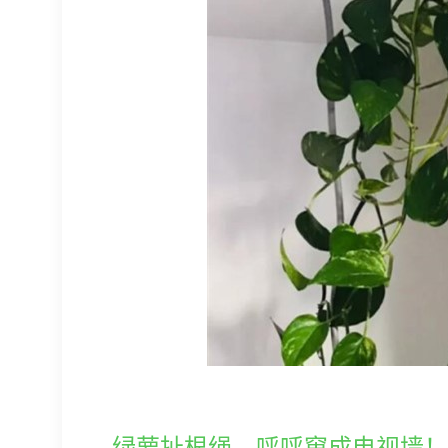
绿萝扯根绳，呼呼窜成电视墙！