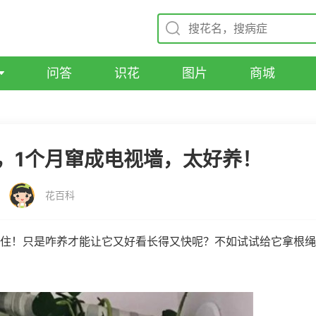
问答
识花
图片
商城
，1个月窜成电视墙，太好养！
花百科
住！只是咋养才能让它又好看长得又快呢？不如试试给它拿根绳