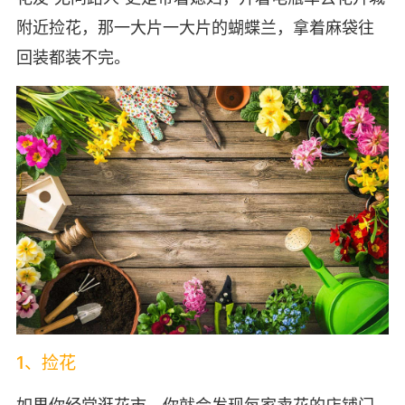
附近捡花，那一大片一大片的蝴蝶兰，拿着麻袋往
回装都装不完。
1、捡花