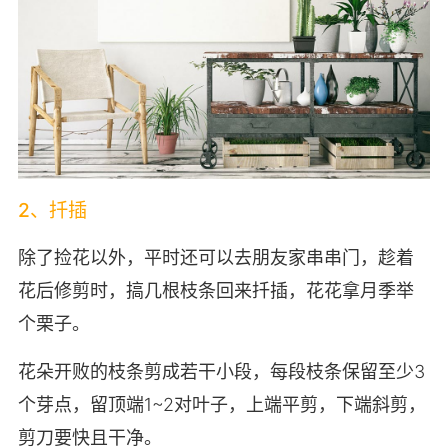
2、扦插
除了捡花以外，平时还可以去朋友家串串门，趁着
花后修剪时，搞几根枝条回来扦插，花花拿月季举
个栗子。
花朵开败的枝条剪成若干小段，每段枝条保留至少3
个芽点，留顶端1~2对叶子，上端平剪，下端斜剪，
剪刀要快且干净。