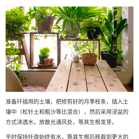
准备扦插用的土壤，把修剪好的月季枝条，插入土
壤中（松针土和粗沙等比混合），然后采用浸盆的
方式浇透水，放散光通风处，等其生根发芽。
平时保持托盘始终有水，等其生根后移栽到更大的