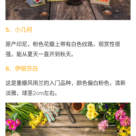
5、小几何
原产印尼，粉色花瓣上带有白色纹路，观赏性很
强，能从夏天一直开到秋天。
6、伊丽莎白
这是重瓣风雨兰的入门品种，颜色偏白粉色，清新
淡雅，球茎2cm左右。