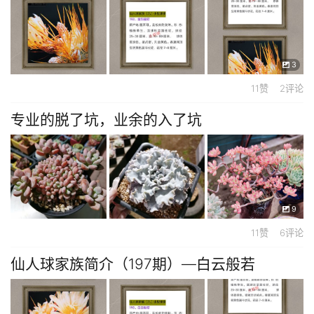
3
11赞 2评论
专业的脱了坑，业余的入了坑
9
11赞 6评论
仙人球家族简介（197期）—白云般若