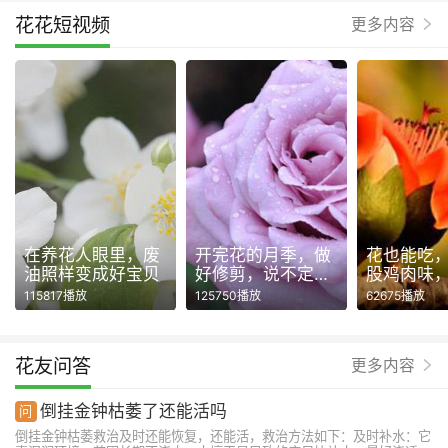
花花短视频
更多内容
在养花人眼里，废
开完花的月季，做
花也能吃
油照样变成好宝贝
好修剪，说不定还
股鸡肉味
能再开一波！
115817播放
125750播放
62675播放
花友问答
更多内容
倒挂金钟枯萎了还能活吗
倒挂金钟枯萎救治及时还能恢复，还能活，救治方法如下：及时补水：它