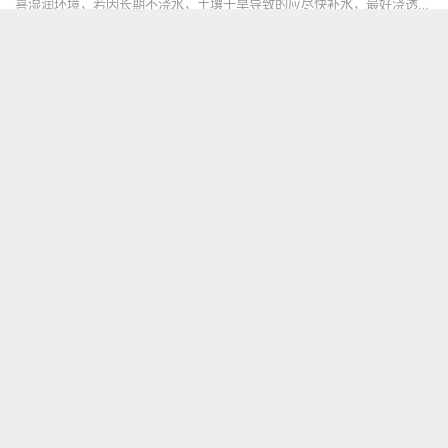
喜湿润环境，若因长期不浇水，土壤干旱导致的应尽快补水，最好浇透
水。遮挡强光：若被强光晒伤的，应及时搬到半阴处，勤喷洒水促使尽快
恢复。脱盆修根：若因施肥不当烂根导致，应尽快修根，重新栽培。合理
控温：若因温度低冻伤的，应采取控温保暖措施。
倒挂金钟扦插方法和时间
倒挂金钟是一种常见的观赏植物，扦插是繁殖倒挂金钟的常用方法。扦插
时间选择在春季或秋季，扦插方法包括插条扦插和分株扦插。插条扦插
时，选择健康的茎段，去除下部叶片，插入湿润的培养土中，保持适宜的
湿度和温度，约2-3个月后可生根。分株扦插时，将成熟的植株分割成若
干个小株，每个小株保留一部分根系，然后重新种植。扦插后需注意适当
的光照、水分和温度，以促进生根和生长。
倒挂金钟开花后怎么修剪，修剪后水肥如何管理