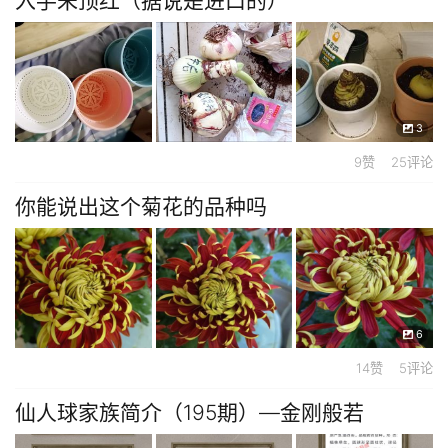
入手朱顶红（据说是进口的）
3
9赞 25评论
你能说出这个菊花的品种吗
6
14赞 5评论
仙人球家族简介（195期）—金刚般若