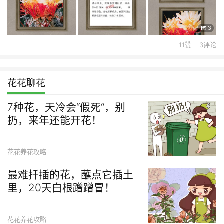
3
11赞 3评论
花花聊花
7种花，天冷会“假死“，别
扔，来年还能开花！
花花养花攻略
最难扦插的花，蘸点它插土
里，20天白根蹭蹭冒！
花花养花攻略