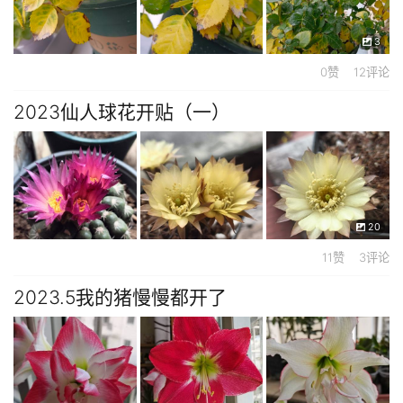
3
0赞 12评论
2023仙人球花开贴（一）
20
11赞 3评论
2023.5我的猪慢慢都开了