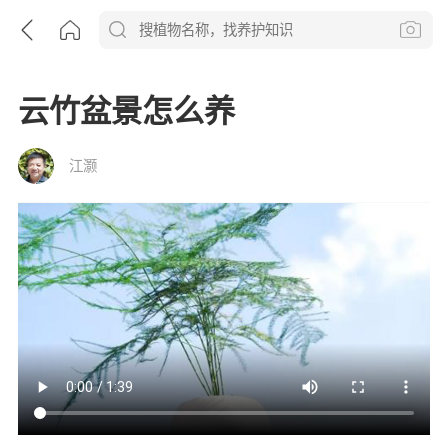
云竹盆景怎么养
江灏