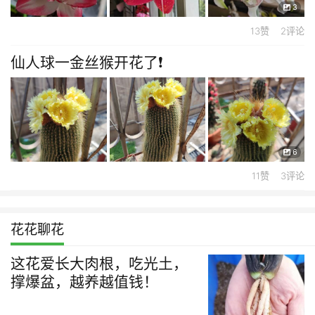
3
13赞 2评论
仙人球一金丝猴开花了❗
6
11赞 3评论
花花聊花
这花爱长大肉根，吃光土，
撑爆盆，越养越值钱！