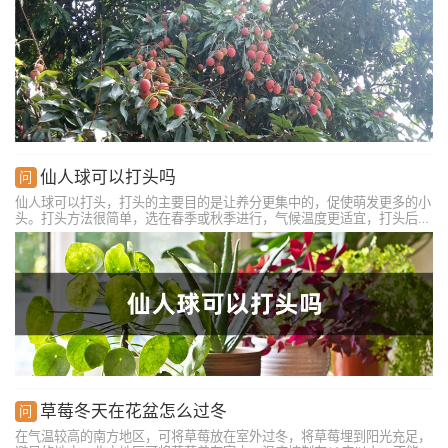
用清水冲洗肥料，并排水。注意后期施肥要薄肥少施，不可过量。
仙人球可以打头吗
仙人球可以打头，打头的主要目的是让养分更集中的，促使萌发更多的小
头。打头方法很简单，选在春季或秋季进行，气候温度更适宜，打头后很
快便可恢复生长。工具要选锋利的，先消毒。备好后直接砍掉一部分就
行。然后养护在通风，温暖且干燥的环境下，等伤口愈合后就可恢复管
理。
草莓冬天在花盆怎么过冬
在气温较高的南方地区，可将草莓放在室外过冬，将草莓埋到阳光充足，