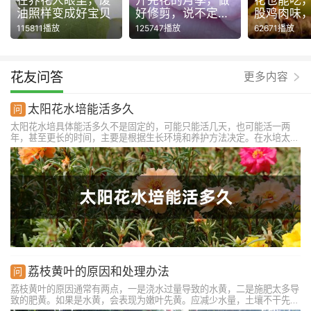
在养花人眼里，废
开完花的月季，做
花也能吃
油照样变成好宝贝
好修剪，说不定还
股鸡肉味
能再开一波！
115811播放
125747播放
62671播放
花友问答
更多内容
太阳花水培能活多久
太阳花水培具体能活多久不是固定的，可能只能活几天，也可能活一两
年，甚至更长的时间，主要是根据生长环境和养护方法决定。在水培太阳
花的时候，要定期换水，对水培容器也需要彻底清洗，使用高锰酸钾溶液
简单消毒处理，还需定期滴加营养液，选择几个品种的营养液混合使用，
营养液使用不可过量，避免浓度过高。
荔枝黄叶的原因和处理办法
荔枝黄叶的原因通常有两点，一是浇水过量导致的水黄，二是施肥太多导
致的肥黄。如果是水黄，会表现为嫩叶先黄。应减少水量，土壤不干先不
浇水，雨季要排水处理，避免积水情况。如果是肥黄，老叶变黄脱落。应