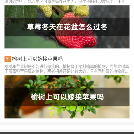
避风的地方。北方地区可将草莓养在室内，温度控制在10度以上。不能缺
少阳光照射，可以多见阳光，能利于草莓茁壮生长。冬天时不能浇水太频
繁，可以一周浇水1-2次，冬天时可以不给草莓施肥，如果生长旺盛，也
可以适量追点有机肥。
榆树上可以嫁接苹果吗
榆树和苹果树是不能进行嫁接的，榆树属于榆科榆属的植物，而苹果树属
于蔷薇科苹果属的植物，两者相差还是比较大的，只有同科属的植物能够
互相嫁接并且成活，不同科属的植物是不能嫁接的，成活的几率非常小，
即便是成活了，在过了一段时间之后就会慢慢的枯萎死亡了。