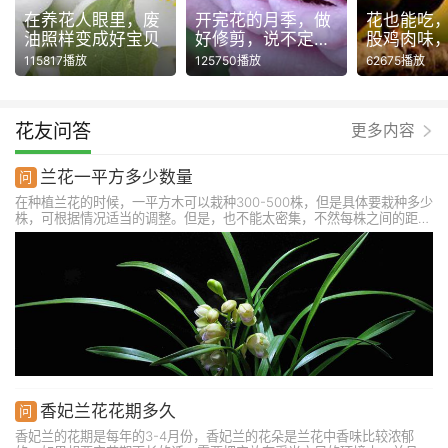
在养花人眼里，废
开完花的月季，做
花也能吃
油照样变成好宝贝
好修剪，说不定还
股鸡肉味
能再开一波！
115817播放
125750播放
62675播放
花友问答
更多内容
兰花一平方多少数量
在种植兰花的时候，一平方木可以栽种300-500株，但是具体要栽种多少
株，可根据情况适当的调整。但是，也不能太密集，不然每株之间的距离
会变小，会出现因不通风而感染病害的情况。要是使用盆栽养殖的话，一
般情况下是每盆栽种一株，养护的时候应注意良好的透气性。
香妃兰花花期多久
香妃兰的花期是每年的3-4月份，香妃兰的花朵是兰花中香味比较浓郁