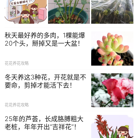
秋天最好养的多肉，1棵能爆
20个头，掰掉又是一大盆！
花花养花攻略
冬天养这3种花，开花就是不
要命，剪掉才能活下去！
花花养花攻略
25年的芦荟，长成胳膊粗大
老桩，年年开出“吉祥花”！