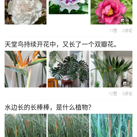
36
11赞 2评论
天堂鸟持续开花中，又长了一个双瓣花。
9
12赞 3评论
水边长的长棒棒，是什么植物？