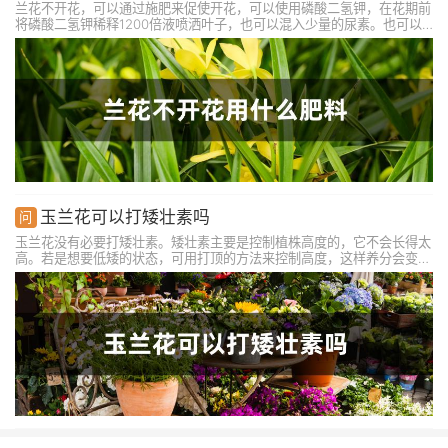
兰花不开花，可以通过施肥来促使开花，可以使用磷酸二氢钾，在花期前
将磷酸二氢钾稀释1200倍液喷洒叶子，也可以混入少量的尿素。也可以
追施三元肥，在花盆中挖出浅沟，将三元肥施入埋土。还可以追施饼肥，
给兰花补充好养分，促进兰花正常开花。除此之外，还可以使用阿司匹林
药片、骨粉等。
玉兰花可以打矮壮素吗
玉兰花没有必要打矮壮素。矮壮素主要是控制植株高度的，它不会长得太
高。若是想要低矮的状态，可用打顶的方法来控制高度，这样养分会变得
更加集中，从而侧枝会更好的萌发，整体的观赏性更高。打顶方法很简
单，在生长季从想要的高度处截掉一小段即可。修剪后不可浇水，淋雨，
伤口慢慢的就会复合。