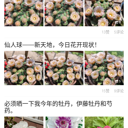
3
13赞 5评论
仙人球——新天地，今日花开现状！
5
15赞 9评论
必须晒一下我今年的牡丹，伊藤牡丹和芍
药。