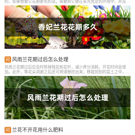
的，如果想要它花期更长的话，需要把它放在采光充足的环境中，并且保
证水肥的充足，最好是保持基质处于微微湿润的状态，平时施肥可以选择
自制的肥料或者是充分腐熟的农家肥，养分含量比较充足，有利香妃兰的
生长。
风雨兰花期过后怎么处理
风雨兰花期过后应及时剪掉残花和花杆，减少养分消耗，开花时间会增
加。此外，等花朵凋谢之后还可将球根挖出来，移栽到别的盆土之中，注
意每个花盆栽种三五个球根就行，不要过多。且不要晒害根系部分，这样
到下次花期到时便可轻松开花，还很容易爆盆，观赏性较高。
兰花不开花用什么肥料