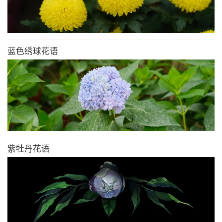
蓝色绣球花语
紫牡丹花语