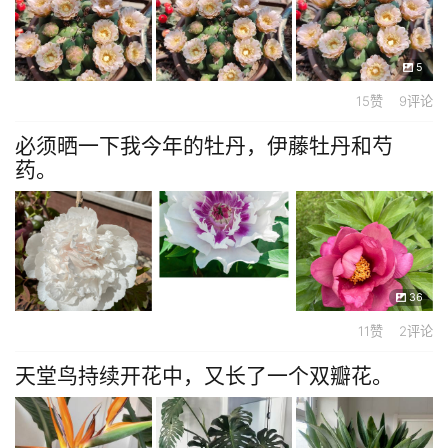
5
15赞 9评论
必须晒一下我今年的牡丹，伊藤牡丹和芍
药。
36
11赞 2评论
天堂鸟持续开花中，又长了一个双瓣花。