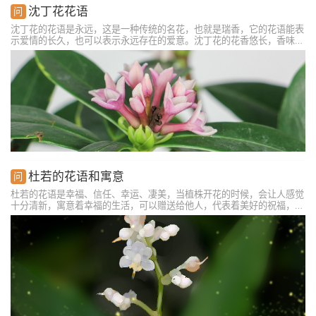
沈丁花花语
沈丁花的花语是永远，这是一种传统的名花，也就是瑞香，它的花语能表
示爱情的长久，也可以表示永远存在的爱意。沈丁花的花香悠长，香味较
浓，如同爱情一样直到天长地久。在表达爱意的时候，可以给对方送上一
株沈丁花，用来表示对方是你的永远，自己此生的爱意都会付诸到她身
上，用来表达自己的专一和深情，也许下自己对这份感情的承诺。
杜若的花语和寓意
杜若的花语是幸福、信任、幸运、凄美，当植株开花的时候，会让人感觉
十分清新，寓意着幸福的生活，可以赠送给他人，代表着美好的祝福，比
较适合送给喜欢的人。它开出来花朵为白色，虽然看着比较纯洁，但是却
很快会凋谢，因此会给人惋惜、凄美的感觉。把它送给朋友的话，是希望
对方可以一直有好的运气。也可以把它送给自己的另一半，代表着和至死
不渝的爱，也是希望能和对方幸福美满的生活在一起，可以陪伴着对方，
一辈子都不离不弃。