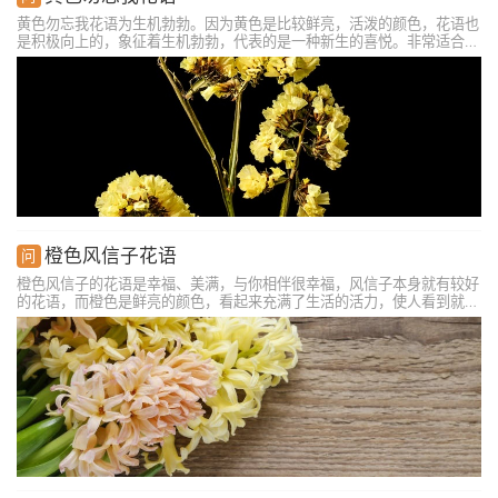
黄色勿忘我花语为生机勃勃。因为黄色是比较鲜亮，活泼的颜色，花语也
是积极向上的，象征着生机勃勃，代表的是一种新生的喜悦。非常适合在
探望病人的时候赠送，意思为希望生病的朋友能赶快好起来，能给白色的
病房增添一丝生机，心灵上会愉悦很多。生活中我们常见的勿忘我颜色还
有蓝色的，粉色的，紫色的。颜色不同花语也不同。其中蓝色的花语为真
心的爱。粉色的花语为浪漫，适合表白时赠送。紫色的花语为不要忘了
我。
橙色风信子花语
橙色风信子的花语是幸福、美满，与你相伴很幸福，风信子本身就有较好
的花语，而橙色是鲜亮的颜色，看起来充满了生活的活力，使人看到就觉
得很幸福，很美好，能够祝愿人们可以过上幸福的生活。橙色风信子适合
送给恋人，可以表现出自己的心意，表明自己想要跟对方在一起的决心，
也许诺两个人在一起后会很幸福，很美好，也可以送给朋友、家人，祝愿
他们的生活越来越美好、幸福、美满。