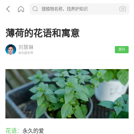
薄荷的花语和寓意
刘慧琳
提问
花卉园艺师
花语：
永久的爱