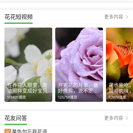
花花短视频
更多内容
在养花人眼里，废
开完花的月季，做
花也能吃
油照样变成好宝贝
好修剪，说不定还
股鸡肉味
能再开一波！
115821播放
125756播放
62676播放
花友问答
更多内容
黄色勿忘我花语