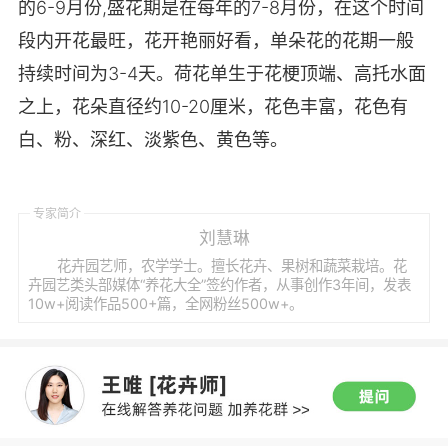
的6-9月份,盛花期是在每年的7-8月份，在这个时间
段内开花最旺，花开艳丽好看，单朵花的花期一般
持续时间为3-4天。荷花单生于花梗顶端、高托水面
之上，花朵直径约10-20厘米，花色丰富，花色有
白、粉、深红、淡紫色、黄色等。
专家简介
刘慧琳
花卉园艺师，农学学士。擅长花卉、果树和蔬菜栽培。花
卉园艺类头部媒体“养花大全”签约作者，从事创作3年间，发表
10w+阅读作品500+篇，全网粉丝500w+。