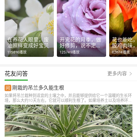
在养花人眼里，废
开完花的月季，做
花也能吃
油照样变成好宝贝
好修剪，说不定还
股鸡肉味
能再开一波！
115816播放
125749播放
62674播放
花友问答
更多内容
刚栽的吊兰多久能生根
如果将吊兰栽种到适宜的土壤之中，并且能够提供给它一个温暖的生长环
境，那么大约10天左右，它就可以顺利生根了。如果培养土以及培养环境
不是很合适，那么它可能需要15-20天的时间才能生根。如果用水培的方
法栽培，那么它生根会更快一些，5-7天就能生根。