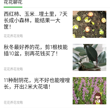
花花聊花
西红柿、玉米…埋土里，7天
长成小森林，能结果一大
筐！
花花养花攻略
秋冬最好养的花，剪1根枝能
插10盆，别再花钱买了！
花花养花攻略
11种耐阴花，光不好也能嗖嗖
长，开出2米大花墙！
花花养花攻略