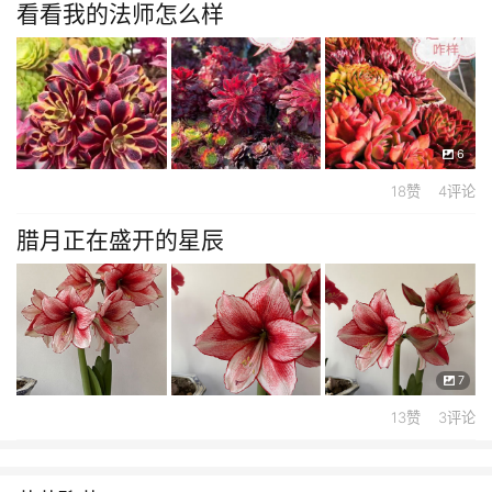
看看我的法师怎么样
6
18赞 4评论
腊月正在盛开的星辰
7
13赞 3评论