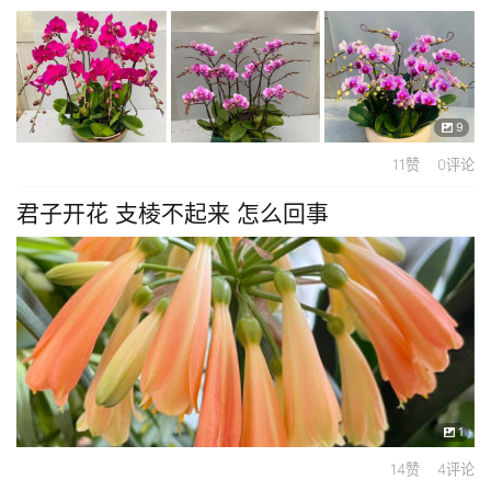
9
11赞 0评论
君子开花 支棱不起来 怎么回事
1
14赞 4评论