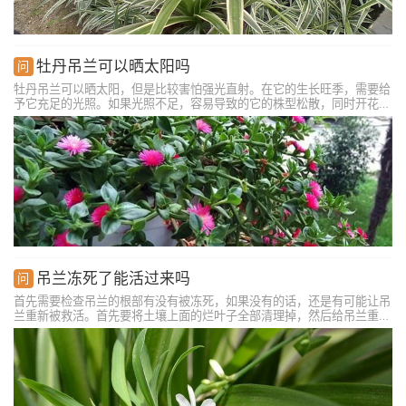
牡丹吊兰可以晒太阳吗
牡丹吊兰可以晒太阳，但是比较害怕强光直射。在它的生长旺季，需要给
予它充足的光照。如果光照不足，容易导致的它的株型松散，同时开花也
是很少。室内种植要放在明亮处，但夏季不宜放在阳光下，不然会导致叶
片失水。
吊兰冻死了能活过来吗
首先需要检查吊兰的根部有没有被冻死，如果没有的话，还是有可能让吊
兰重新被救活。首先要将土壤上面的烂叶子全部清理掉，然后给吊兰重新
换盆，最后浇上透水即可，这样吊兰就能逐渐恢复生长。