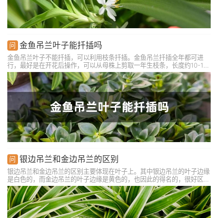
金鱼吊兰叶子能扦插吗
金鱼吊兰叶子不能扦插，可以利用枝条扦插。金鱼吊兰扦插全年都可进
行，最好是在开花后操作，可以从母株上剪取一年生枝条，长度约10-15
厘米左右，在枝条上端保留3-4片叶子。准备好河沙或蛭石当做扦插的基
质，可将插穗蘸取生根粉插到基质中，保持好温度和湿度，大约3-4周后
发根。
银边吊兰和金边吊兰的区别
银边吊兰和金边吊兰的区别主要体现在叶子上。其中银边吊兰的叶子边缘
是白色的，而金边吊兰的叶子边缘是黄色的，也因此的得名的，很好区
分。此外，两者的生长习性也有一点不同。银边吊兰喜欢半阴环境，不耐
强光。相比金边吊兰的喜光性更强，生长更需要光照，但也不可用强光暴
晒。