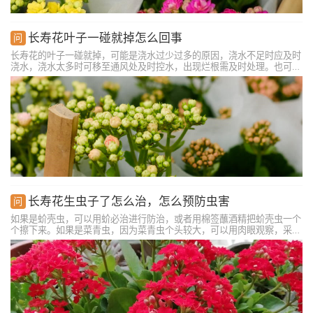
长寿花叶子一碰就掉怎么回事
长寿花的叶子一碰就掉，可能是浇水过少过多的原因，浇水不足时应及时
浇水，浇水太多时可移至通风处及时控水，出现烂根需及时处理。也可能
是缺少阳光的原因，可移到光线良好的位置，保持充足的阳光。还可能是
病虫害的原因，剪掉病虫枝叶，对应喷洒杀菌药物和杀虫剂。或可能是通
风不良的原因，需加强通风。
长寿花生虫子了怎么治，怎么预防虫害
如果是蚧壳虫，可以用蚧必治进行防治，或者用棉签蘸酒精把蚧壳虫一个
个擦下来。如果是菜青虫，因为菜青虫个头较大，可以用肉眼观察，采用
人工抓取的方法消灭虫害。如果是红蜘蛛，可以用哒螨灵和爱卡螨轮换施
用，杀灭害虫。如果是蚜虫，可以用氧化乐果防治，或者用稀释好的醋水
和洗洁精水，每隔3天给花喷一次。