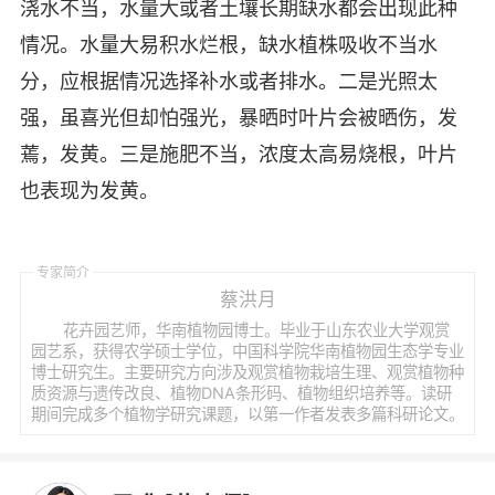
浇水不当，水量大或者土壤长期缺水都会出现此种
情况。水量大易积水烂根，缺水植株吸收不当水
分，应根据情况选择补水或者排水。二是光照太
强，虽喜光但却怕强光，暴晒时叶片会被晒伤，发
蔫，发黄。三是施肥不当，浓度太高易烧根，叶片
也表现为发黄。
专家简介
蔡洪月
花卉园艺师，华南植物园博士。毕业于山东农业大学观赏
园艺系，获得农学硕士学位，中国科学院华南植物园生态学专业
博士研究生。主要研究方向涉及观赏植物栽培生理、观赏植物种
质资源与遗传改良、植物DNA条形码、植物组织培养等。读研
期间完成多个植物学研究课题，以第一作者发表多篇科研论文。