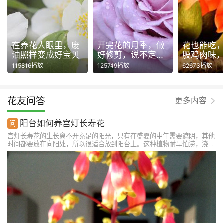
在养花人眼里，废
开完花的月季，做
花也能吃
油照样变成好宝贝
好修剪，说不定还
股鸡肉味
能再开一波！
115816播放
125749播放
62673播放
花友问答
更多内容
阳台如何养宫灯长寿花
宫灯长寿花的生长离不开充足的阳光，只有在盛夏的中午需要遮阴，其他
时间都要放在向阳处，所以很适合放到阳台上。这种植物耐旱怕涝，浇水
千万不能多，春秋季三天一次即可。另外每半个月可以施2-3次液肥，促
进植株生长，花期还可以施点磷酸二氢钾。