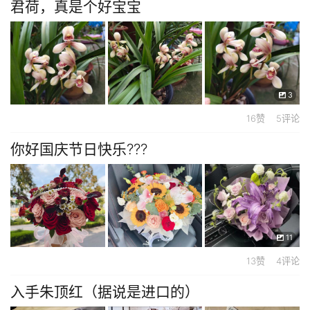
君荷，真是个好宝宝
3
16赞 5评论
你好国庆节日快乐???
11
13赞 4评论
入手朱顶红（据说是进口的）