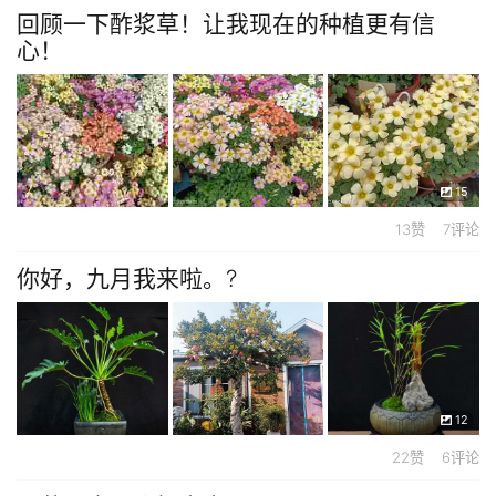
回顾一下酢浆草！让我现在的种植更有信
心！
15
13赞 7评论
你好，九月我来啦。?
12
22赞 6评论