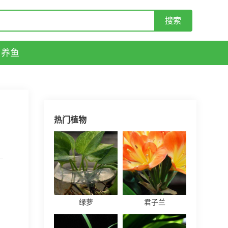
养鱼
热门植物
绿萝
君子兰