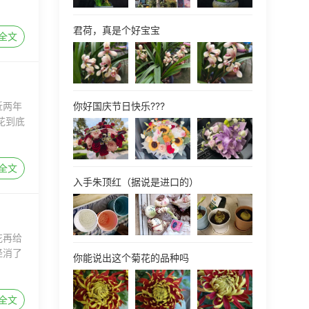
君荷，真是个好宝宝
全文
你好国庆节日快乐???
近两年
花到底
全文
入手朱顶红（据说是进口的）
花再给
经消了
你能说出这个菊花的品种吗
全文