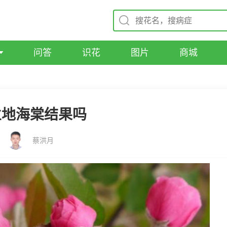
问答
识花
图片
商城
兰地海棠结果吗
蔡洪月