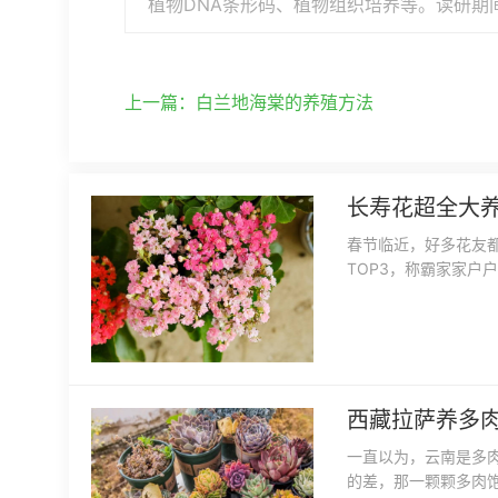
植物DNA条形码、植物组织培养等。读研期
上一篇：
白兰地海棠的养殖方法
长寿花超全大
春节临近，好多花友
TOP3，称霸家家户
西藏拉萨养多
一直以为，云南是多
的差，那一颗颗多肉