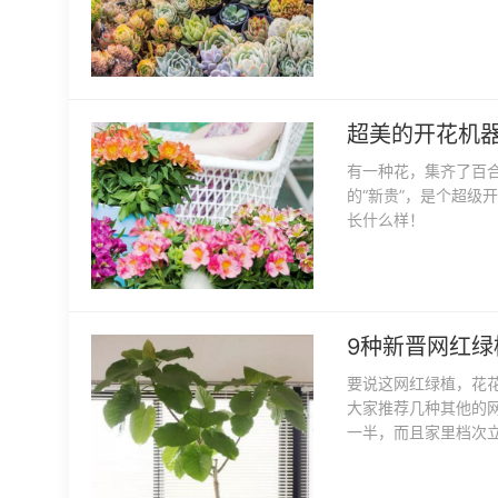
超美的开花机
有一种花，集齐了百
的“新贵”，是个超级
长什么样！
9种新晋网红
要说这网红绿植，花
大家推荐几种其他的
一半，而且家里档次