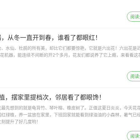
阅读
器，从冬一直开到春，谁看了都眼红！
合、水仙、杜鹃的所有美，却比它们都要惊艳，它就是六出花！六出花是
开花机器，能连续不间断的开2个多月，花友们都说养了它上瘾，来看看这
阅读
绿植，摆家里提档次，邻居看了都眼馋！
花最先想到的就是龟背竹、琴叶榕、橡皮树了。正值这夏日炎炎，今天花
网红绿植，养一盆放在家里，下班回家就能看到绿油油的小森林，暑气已
立刻提升了好几度哟！
阅读