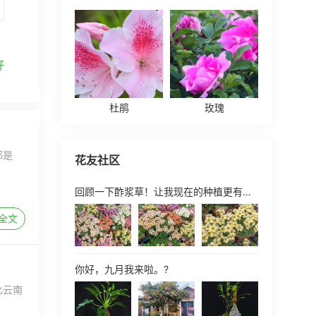
好
杜鹃
玫瑰
都是
花友社区
回顾一下酢浆草！让我现在的种植更有信心！
全文
你好，九月我来啦。?
比云南