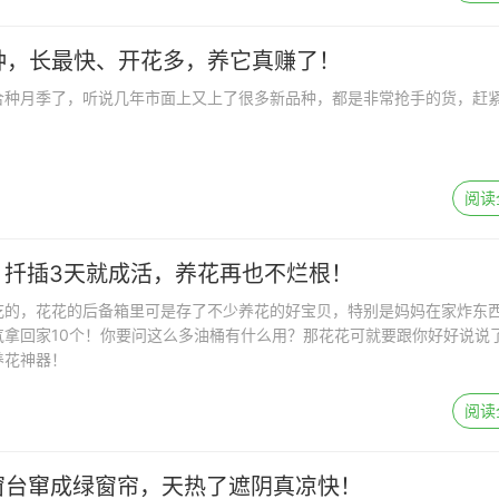
种，长最快、开花多，养它真赚了！
合种月季了，听说几年市面上又上了很多新品种，都是非常抢手的货，赶
阅读
，扦插3天就成活，养花再也不烂根！
吃的，花花的后备箱里可是存了不少养花的好宝贝，特别是妈妈在家炸东
气拿回家10个！你要问这么多油桶有什么用？那花花可就要跟你好好说说
养花神器！
阅读
窗台窜成绿窗帘，天热了遮阴真凉快！