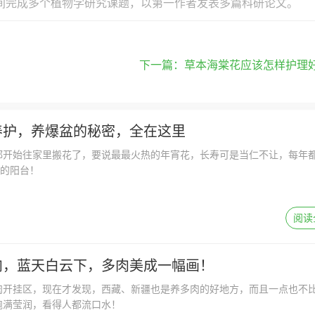
间完成多个植物学研究课题，以第一作者发表多篇科研论文。
下一篇：
草本海棠花应该怎样护理
养护，养爆盆的秘密，全在这里
都开始往家里搬花了，要说最最火热的年宵花，长寿可是当仁不让，每年
户的阳台！
阅读
肉，蓝天白云下，多肉美成一幅画！
肉开挂区，现在才发现，西藏、新疆也是养多肉的好地方，而且一点也不
饱满莹润，看得人都流口水！