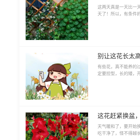
这两天真是一天比一
天了！所以，有条件
别让这花长太高
有些花，真不能养的
定要控型，长的矮，
这花赶紧换盆
天气暖和了，要开始
吃干净了，怪不得越