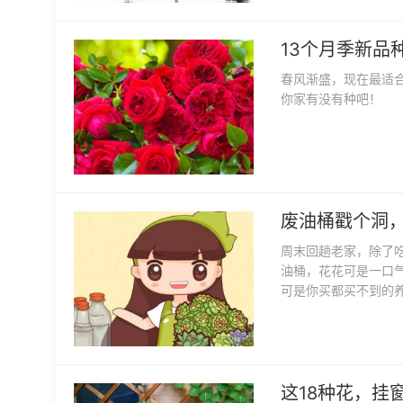
13个月季新品
春风渐盛，现在最适
你家有没有种吧！
废油桶戳个洞
周末回趟老家，除了
油桶，花花可是一口
可是你买都买不到的
这18种花，挂