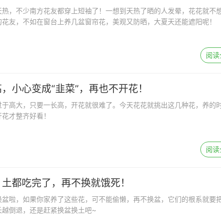
天热，不少南方花友都穿上短袖了！一想到天热了晒的人发晕，花花就不
的花友，不如在窗台上养几盆窗帘花，美观又防晒，大夏天还能遮阳呢！
阅读
，小心变成“韭菜”，再也不开花！
过于高大，只要一长高，开花就很难了。今天花花就挑出这几种花，养的
开花才整齐好看！
阅读
，土都吃完了，再不换就饿死！
换盆啦，如果你家养了这些花，可不能偷懒，再不换盆，它们的根系就要
长越倒退，还是赶紧换盆换土吧~