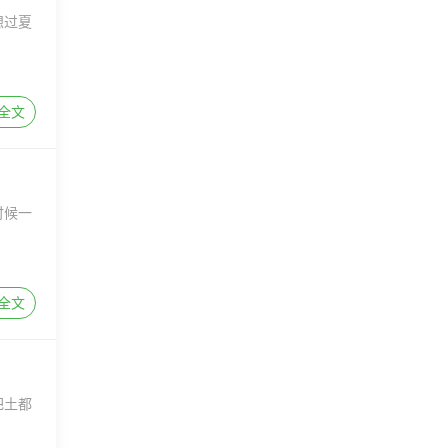
想过夏
全文
时候一
全文
把土都