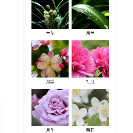
兰花
吊兰
海棠
牡丹
月季
茉莉