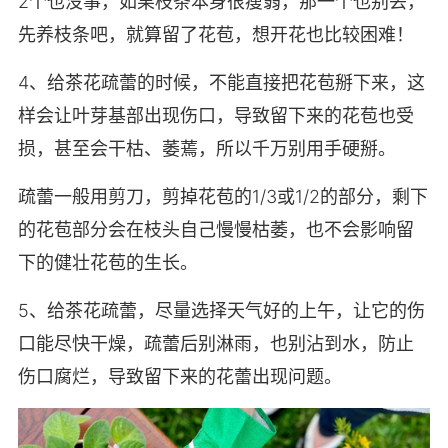
2个也没事，如果枝条本身很瘦弱，那一个也别丢，
先养枝条吧，就算留了花苞，想开花也比较困难！
4、给茶花疏蕾的时候，不能直接把花苞掰下来，这
样会让叶芽基部出现伤口，导致留下来的花苞也受
损，甚至会干枯、萎蔫，所以千万别用手硬掰。
疏蕾一般用剪刀，剪掉花苞的1/3或1/2的部分，剩下
的花苞部分会在枝头自己慢慢枯萎，也不会影响留
下的健壮花苞的生长。
5、给茶花疏蕾，尽量选择天气好的上午，让它的伤
口能尽快干燥，疏蕾后别淋雨，也别沾到水，防止
伤口腐烂，导致留下来的花蕾出现问题。