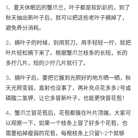
1、夏天休眠后的蟹爪兰，叶子都是软趴趴的，到了
秋天抽出新叶子后，就可以把这些老叶子摘掉了，
避免养分消耗。
2、摘叶子的时候，别用剪刀，用手轻轻一拧，就把
叶片轻松摘下来了。根据蟹爪兰枝条的长短，长的
多拧几片，短的少拧几片就行了。
3、摘叶子后，要把它搬到光照好的地方晒一晒，秋
天光照变弱，直射也没事了，再补充点花多多2号或
磷酸二氢钾，让它多冒新叶子，也能更快冒花苞！
4、蟹爪兰冒花苞后，花苞都簇在叶片顶端，大家可
以观察一下，如果一个枝条上冒了好多个花苞，也
需要掐掉瘦弱的花苞，每根枝条上只留1-2个就够