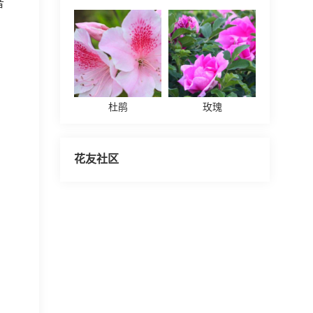
者
杜鹃
玫瑰
花友社区