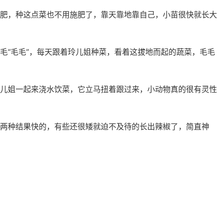
肥，种这点菜也不用施肥了，靠天靠地靠自己，小苗很快就长大
毛“毛毛”，每天跟着玲儿姐种菜，看着这拔地而起的蔬菜，毛毛
儿姐一起来浇水饮菜，它立马扭着跟过来，小动物真的很有灵性
两种结果快的，有些还很矮就迫不及待的长出辣椒了，简直神
量多，一棵辣椒够炒2-3盘菜了。