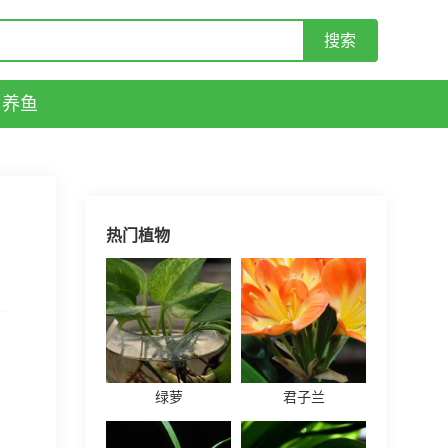
养鱼
热门植物
绿萝
君子兰