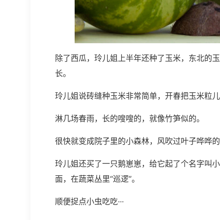
除了西瓜，玲儿姐上半年还种了玉米，东北的玉
长。
玲儿姐说砖缝种玉米非常简单，开春把玉米粒儿
淋几场春雨，长的嗖嗖的，就像竹笋似的。
很快就变成院子里的小森林，风吹过叶子哗哗的
玲儿姐还买了一只鹅崽崽，给它起了个名字叫小
面，在蔬菜丛里“巡逻”。
顺便捉点小虫吃吃···