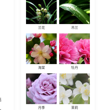
兰花
吊兰
海棠
牡丹
活
月季
茉莉