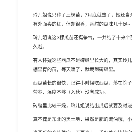
玲儿姐说只种了三棵苗，7月底就熟了，她还当
有外面卖的红，但却很香，香甜的瓜味儿十足~
玲儿姐说这3棵瓜苗还挺争气，一共结了十来个
久啦。
有人怀疑这些西瓜不是砖缝里长大的，其实玲儿
棚里育的苗，等天暖了，就栽到砖缝里。
西瓜苗长的很快，记得小时候吃西瓜，落在院子
营养、温度不够（入秋）没有成功。
砖缝里比较干燥，玲儿姐说结出瓜后就要及时浇
真不愧是东北的黑土地，果然是肥的流油哦，小