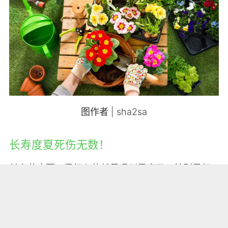
图作者 | sha2sa
长寿度夏死伤无数！
长寿花度夏，最担心的就是遇到黑腐了！特别是赶
上连续下雨的梅雨季节，更是分分钟就让茎干出现
了黑腐、倒伏现象，严重的直接整盆整盆死，想想
就心疼！