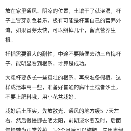
放在家里通风、阴凉的位置，土壤干了就浇湿，杆
子上冒芽别急着乐，极有可能是杆茎自己的营养外
流，如果冒芽太快，可以掰掉几个，留点营养生
根。
扦插需要很大的耐性，中途不要随便去动三角梅杆
子，能明显看到根系，才算是成功。
大粗杆要多长一些粗壮的根系，再来准备假植，这
样成活率高一些，准备好普通的腐叶土或者沙土，
不要上肥料哦，用小花盆栽好。
栽好后土压实，先放散光、通风的地方缓5-7天左
右，然后慢慢挪去晒太阳，前期浇水要及时，后面
慢慢转为正常养护，1-2个月后可以施肥，先用奥绿